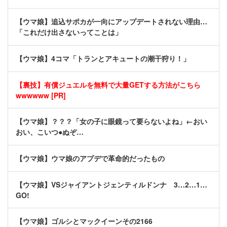
【ウマ娘】追込サポカが一向にアップデートされない理由…
「これだけ出さないってことは」
【ウマ娘】4コマ「トランとアキュートの潮干狩り！」
【裏技】有償ジュエルを無料で大量GETする方法がこちら
wwwwww [PR]
【ウマ娘】？？？「女の子に眼鏡って要らないよね」←おい
おい、こいつ●ぬぞ…
【ウマ娘】ウマ娘のアプデで革命的だったもの
【ウマ娘】VSジャイアントジェンティルドンナ 3…2…1…
GO!
【ウマ娘】ゴルシとマックイーンその2166