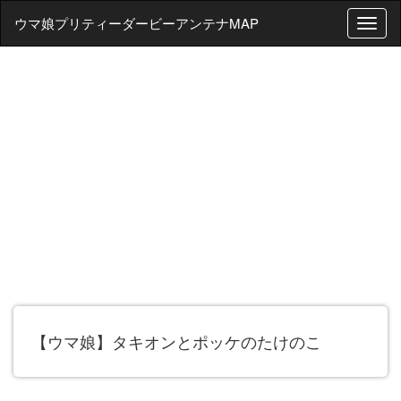
ウマ娘プリティーダービーアンテナMAP
T
o
g
g
l
e
n
a
v
i
g
a
t
i
o
n
【ウマ娘】タキオンとポッケのたけのこ