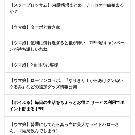
【スターブロッサム】64話感想まとめ チトセオー編始まる
か？
【ウマ娘】ターボと置き傘
【ウマ娘】便利に慣れ過ぎると後が怖い…TP半額キャンペー
ンが待ち遠しいわね
【ウマ娘】2番目のお客様
【ウマ娘】ローソンコラボ、『なりきり！からあげクンぬい
ぐるみ』などの追加グッズ情報公開
【ポイふる】毎日の生活をちょっとお得に サービス利用でポ
イント貯まる [PR]
【ウマ娘】普通にしてたら真っ当に美人なライトハローさ
ん。（結局飲んでしまう）