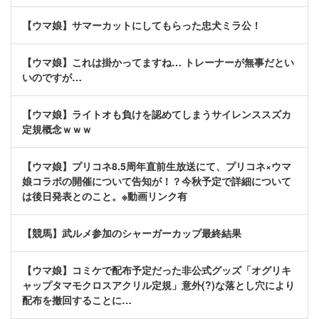
【ウマ娘】サマーカットにしてもらった忠犬ミラ公！
【ウマ娘】これは掛かってますね… トレーナーが無事だとい
いのですが…
【ウマ娘】ライトオも負けを認めてしまうサイレンススズカ
定規概念ｗｗｗ
【ウマ娘】プリコネ8.5周年直前生放送にて、プリコネ×ウマ
娘コラボの開催について告知が！？今秋予定で詳細について
は後日発表とのこと。※動画リンク有
【競馬】武ルメ参加のシャーガーカップ最終結果
【ウマ娘】コミケで配布予定だった非公式グッズ「オグリキ
ャップタマモクロスアクリル定規」意外(?)な落とし穴により
配布を撤回することに…