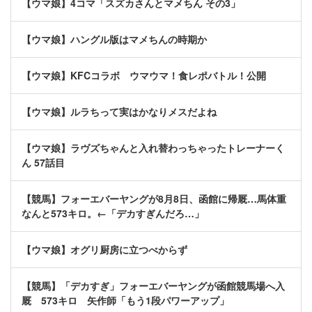
【ウマ娘】4コマ「スズカさんとマメちん その3」
【ウマ娘】ハングル版はマメちんの時期か
【ウマ娘】KFCコラボ ウマウマ！食レポバトル！公開
【ウマ娘】ルラちって実はかなりメスだよね
【ウマ娘】ラヴズちゃんと入れ替わっちゃったトレーナーく
ん 57話目
【競馬】フォーエバーヤングが8月8日、函館に帰厩…馬体重
なんと573キロ。←「デカすぎんだろ…」
【ウマ娘】オグリ厨房に立つべからず
【競馬】「デカすぎ」フォーエバーヤングが函館競馬場へ入
厩 573キロ 矢作師「もう1段パワーアップ」