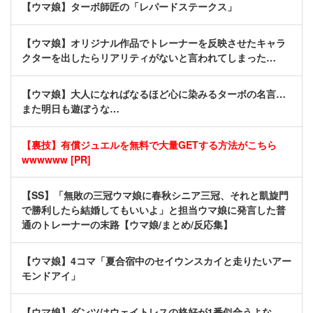
【ウマ娘】ターボ師匠の「レパードステークス」
【ウマ娘】オリジナル作品でトレーナーを反映させたキャラ
クターを出したらリアリティがないと言われてしまった…
【ウマ娘】大人になればなるほど心に染みるターボの名言…
また明日も遊ぼうな…
【裏技】有償ジュエルを無料で大量GETする方法がこちら
wwwwww [PR]
【SS】「無敗の三冠ウマ娘に春秋シニア三冠、それと凱旋門
で勝利したら結婚してもいいよ」と担当ウマ娘に発言した普
通のトレーナーの末路【ウマ娘/まとめ/反応集】
【ウマ娘】4コマ「夏合宿中のセイウンスカイと走りたいアー
モンドアイ」
【ウマ娘】ダンツはウェイトレスの格好が1番似合うよな。