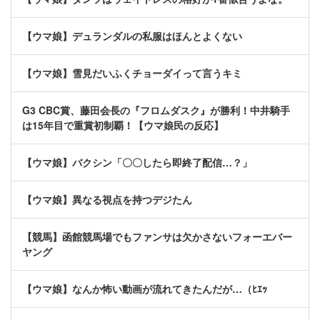
【ウマ娘】デュランダルの私服はほんとよくない
【ウマ娘】雪見だいふくチョーダイって言うキミ
G3 CBC賞、藤田会長の『フロムダスク』が勝利！中井騎手
は15年目で重賞初制覇！【ウマ娘民の反応】
【ウマ娘】バクシン「〇〇したら即終了配信…？」
【ウマ娘】異なる視点を持つデジたん
【競馬】函館競馬場でもファンサは欠かさないフォーエバー
ヤング
【ウマ娘】なんか怖い動画が流れてきたんだが…（ﾋｴｯ