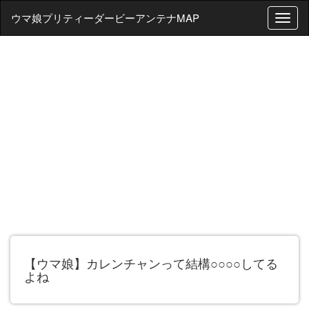
ウマ娘プリティーダービーアンテナMAP
T
o
g
g
l
e
n
a
v
i
g
a
t
i
o
n
【ウマ娘】カレンチャンって結構○○○○してる
よね