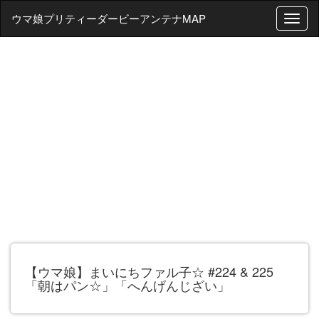
ウマ娘プリティーダービーアンテナMAP
T
o
g
g
l
e
n
a
v
i
g
a
t
i
o
n
【ウマ娘】まいにちファル子☆ #224 & 225
「朝はパン☆」「へんげんじざい」