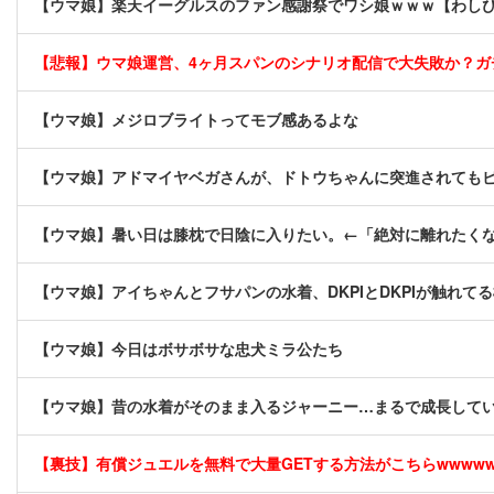
【ウマ娘】楽天イーグルスのファン感謝祭でワシ娘ｗｗｗ【わし
【悲報】ウマ娘運営、4ヶ月スパンのシナリオ配信で大失敗か？ガ
【ウマ娘】メジロブライトってモブ感あるよな
【ウマ娘】アドマイヤベガさんが、ドトウちゃんに突進されても
【ウマ娘】暑い日は膝枕で日陰に入りたい。←「絶対に離れたく
【ウマ娘】アイちゃんとフサパンの水着、DKPIとDKPIが触れて
【ウマ娘】今日はボサボサな忠犬ミラ公たち
【ウマ娘】昔の水着がそのまま入るジャーニー…まるで成長して
【裏技】有償ジュエルを無料で大量GETする方法がこちらwwwwww 