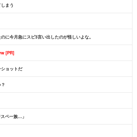
てしまう
のに今月急にスピ3言い出したのが怪しいよな。
[PR]
ーショットだ
い？
者スペ一族…」