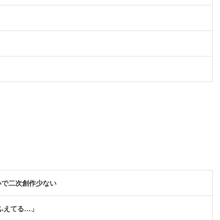
いで二次創作少ない
ふえてる…」