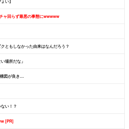
ぴょい】
チャ回らず最悪の事態にwwwww
ビクともしなかった由来はなんだろう？
ない場所だな」
る構図が良き…
いない！？
[PR]