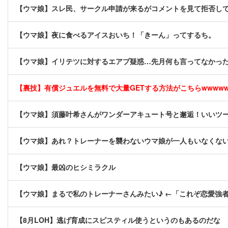
【ウマ娘】スレ民、サークル申請が来るがコメントを見て拒否し
【ウマ娘】夜に食べるアイスおいち！「きーん」ってするち。
【ウマ娘】イリテツに対するエアプ疑惑…先月何も言ってなかった
【裏技】有償ジュエルを無料で大量GETする方法がこちらwwwwww 
【ウマ娘】須藤叶希さんがワンダーアキュート号と邂逅！いいツ
【ウマ娘】あれ？トレーナーを襲わないウマ娘が一人もいなくな
【ウマ娘】最凶のヒシミラクル
【ウマ娘】まるで私のトレーナーさんみたい♪ ←「これぞ恋愛強
【8月LOH】逃げ育成にスピスティル使うというのもあるのだな