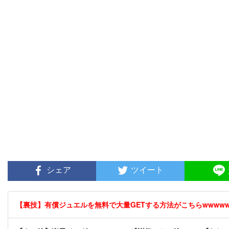
シェア
ツイート
【裏技】有償ジュエルを無料で大量GETする方法がこちらwwwwww 