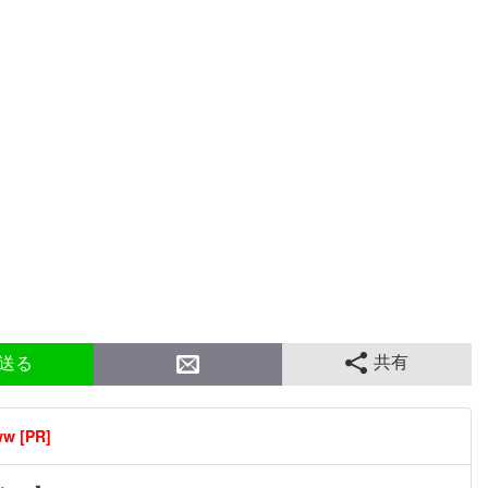
共有
送る
[PR]