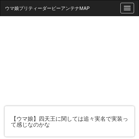
ウマ娘プリティーダービーアンテナMAP
T
o
g
g
l
e
n
a
v
i
g
a
t
i
o
n
【ウマ娘】四天王に関しては追々実名で実装っ
て感じなのかな