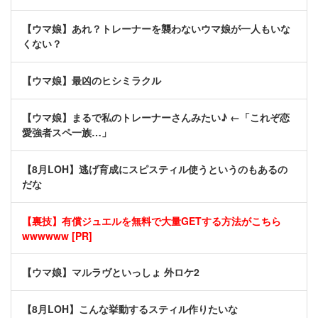
【ウマ娘】あれ？トレーナーを襲わないウマ娘が一人もいな
くない？
【ウマ娘】最凶のヒシミラクル
【ウマ娘】まるで私のトレーナーさんみたい♪ ←「これぞ恋
愛強者スペ一族…」
【8月LOH】逃げ育成にスピスティル使うというのもあるの
だな
【裏技】有償ジュエルを無料で大量GETする方法がこちら
wwwwww [PR]
【ウマ娘】マルラヴといっしょ 外ロケ2
【8月LOH】こんな挙動するスティル作りたいな