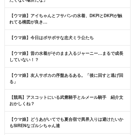
【ウマ娘】アイちゃんとフサパンの水着、DKPIとDKPIが触
れてる構図が良き…
【ウマ娘】今日はボサボサな忠犬ミラ公たち
【ウマ娘】昔の水着がそのまま入るジャーニー…まるで成長
していない！？
【ウマ娘】友人サポカの序盤あるある。「後に回すと逃げ回
る」
【競馬】アスコットにいる武豊騎手とルメール騎手 紹介文
おかしくね？
【ウマ娘】どうあがいてでも夏合宿で異界入りは避けたいか
もSIRENなゴルシちゃん達