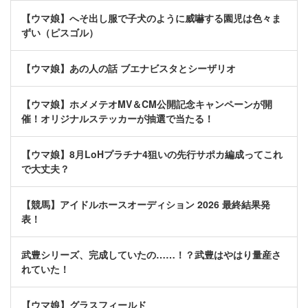
【ウマ娘】へそ出し服で子犬のように威嚇する園児は色々ま
ずい（ピスゴル）
【ウマ娘】あの人の話 ブエナビスタとシーザリオ
【ウマ娘】ホメメテオMV＆CM公開記念キャンペーンが開
催！オリジナルステッカーが抽選で当たる！
【ウマ娘】8月LoHプラチナ4狙いの先行サポカ編成ってこれ
で大丈夫？
【競馬】アイドルホースオーディション 2026 最終結果発
表！
武豊シリーズ、完成していたの……！？武豊はやはり量産さ
れていた！
【ウマ娘】グラスフィールド