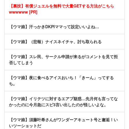
【裏技】有償ジュエルを無料で大量GETする方法がこちら
wwwwww [PR]
【ウマ娘】汗っかきDKPIママって設定いいよね…
【ウマ娘】（悲報）ナイスネイチャ、討ち取られる
【ウマ娘】スレ民、サークル申請が来るがコメントを見て拒
否してしまう
【ウマ娘】夜に食べるアイスおいち！「きーん」ってする
ち。
【ウマ娘】イリテツに対するエアプ疑惑…先月何も言ってな
かったのに今月急にスピ3言い出したのが怪しいよな。
【ウマ娘】須藤叶希さんがワンダーアキュート号と邂逅！い
いツーショットだ