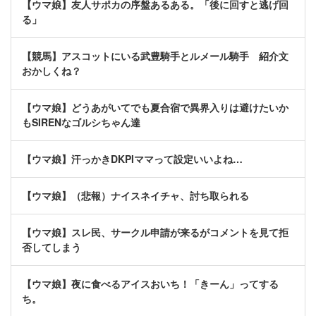
【ウマ娘】友人サポカの序盤あるある。「後に回すと逃げ回
る」
【競馬】アスコットにいる武豊騎手とルメール騎手 紹介文
おかしくね？
【ウマ娘】どうあがいてでも夏合宿で異界入りは避けたいか
もSIRENなゴルシちゃん達
【ウマ娘】汗っかきDKPIママって設定いいよね…
【ウマ娘】（悲報）ナイスネイチャ、討ち取られる
【ウマ娘】スレ民、サークル申請が来るがコメントを見て拒
否してしまう
【ウマ娘】夜に食べるアイスおいち！「きーん」ってする
ち。