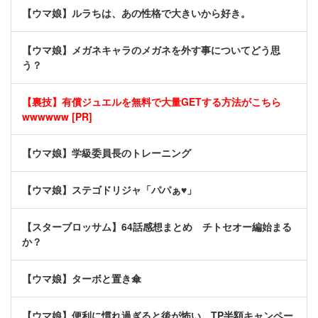
【ウマ娘】ルラちは、あの性格で大きいから好き。
【ウマ娘】メガネキャラのメガネを外す事についてどう思
う？
【裏技】有償ジュエルを無料で大量GETする方法がこちら
wwwwww [PR]
【ウマ娘】学級委員長のトレーニング
【ウマ娘】ステゴドリジャ「パパぁ♥」
【スターブロッサム】64話感想まとめ チトセオー編始まる
か？
【ウマ娘】ターボと置き傘
【ウマ娘】便利に慣れ過ぎると後が怖い…TP半額キャンペー