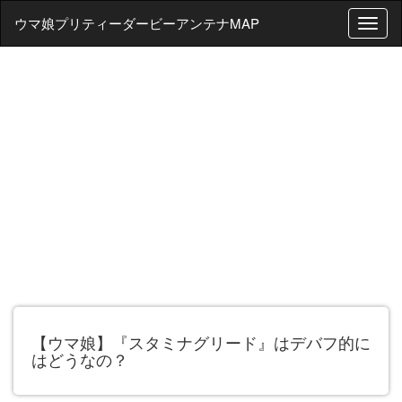
ウマ娘プリティーダービーアンテナMAP
T
o
g
g
l
e
n
a
v
i
g
a
t
i
o
n
【ウマ娘】『スタミナグリード』はデバフ的に
はどうなの？