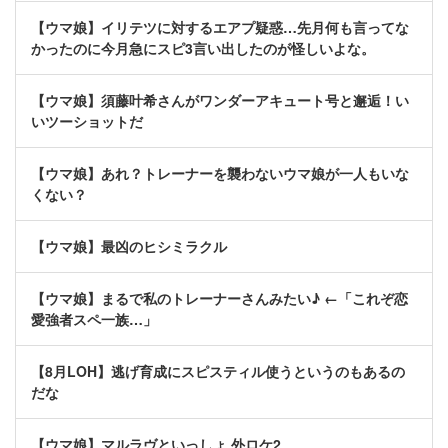
【ウマ娘】イリテツに対するエアプ疑惑…先月何も言ってな
かったのに今月急にスピ3言い出したのが怪しいよな。
【ウマ娘】須藤叶希さんがワンダーアキュート号と邂逅！い
いツーショットだ
【ウマ娘】あれ？トレーナーを襲わないウマ娘が一人もいな
くない？
【ウマ娘】最凶のヒシミラクル
【ウマ娘】まるで私のトレーナーさんみたい♪ ←「これぞ恋
愛強者スペ一族…」
【8月LOH】逃げ育成にスピスティル使うというのもあるの
だな
【ウマ娘】マルラヴといっしょ 外ロケ2