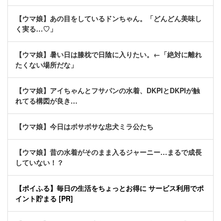
【ウマ娘】あの目をしているドンちゃん。「どんどん美味し
く実る…♡」
【ウマ娘】暑い日は膝枕で日陰に入りたい。←「絶対に離れ
たくない場所だな」
【ウマ娘】アイちゃんとフサパンの水着、DKPIとDKPIが触
れてる構図が良き…
【ウマ娘】今日はボサボサな忠犬ミラ公たち
【ウマ娘】昔の水着がそのまま入るジャーニー…まるで成長
していない！？
【ポイふる】毎日の生活をちょっとお得に サービス利用でポ
イント貯まる [PR]