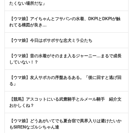
たくない場所だな」
【ウマ娘】アイちゃんとフサパンの水着、DKPIとDKPIが触
れてる構図が良き…
【ウマ娘】今日はボサボサな忠犬ミラ公たち
【ウマ娘】昔の水着がそのまま入るジャーニー…まるで成長
していない！？
【ウマ娘】友人サポカの序盤あるある。「後に回すと逃げ回
る」
【競馬】アスコットにいる武豊騎手とルメール騎手 紹介文
おかしくね？
【ウマ娘】どうあがいてでも夏合宿で異界入りは避けたいか
もSIRENなゴルシちゃん達