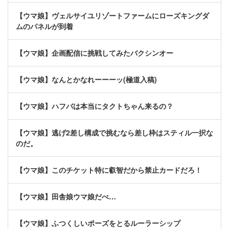
【ウマ娘】ヴェルサイユリゾートファームにローズキングダ
ムのパネルが到着
【ウマ娘】企画配信に挑戦してみたバクシンオー
【ウマ娘】なんとかなれーーーッ(極道入稿)
【ウマ娘】ハフバは本当にタクトちゃん来るの？
【ウマ娘】逃げ2差し構成で挑むなら差し枠はスティル一択な
のだ。
【ウマ娘】このチケット特に叡智だから禁止カードだろ！
【ウマ娘】田舎娘ウマ娘だべ…
【ウマ娘】ふつくしいポーズをとるルーラーシップ