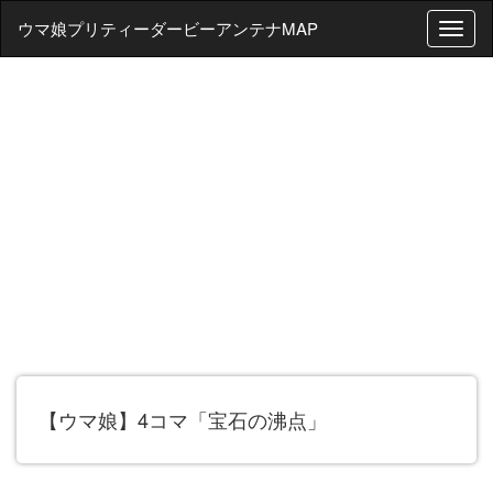
ウマ娘プリティーダービーアンテナMAP
T
o
g
g
l
e
n
a
v
i
g
a
t
i
o
n
【ウマ娘】4コマ「宝石の沸点」