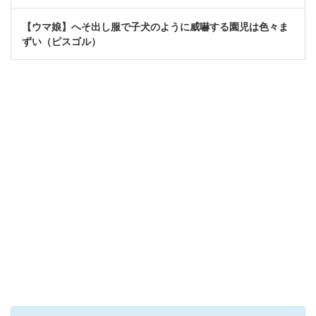
【ウマ娘】へそ出し服で子犬のように威嚇する園児は色々ま
ずい（ピスゴル）