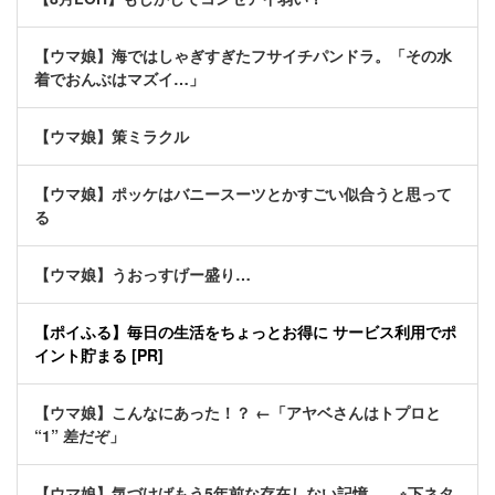
【ウマ娘】海ではしゃぎすぎたフサイチパンドラ。「その水
着でおんぶはマズイ…」
【ウマ娘】策ミラクル
【ウマ娘】ポッケはバニースーツとかすごい似合うと思って
る
【ウマ娘】うおっすげー盛り…
【ポイふる】毎日の生活をちょっとお得に サービス利用でポ
イント貯まる [PR]
【ウマ娘】こんなにあった！？ ←「アヤベさんはトプロと
“1” 差だぞ」
【ウマ娘】気づけばもう5年前な存在しない記憶… ※下ネタ