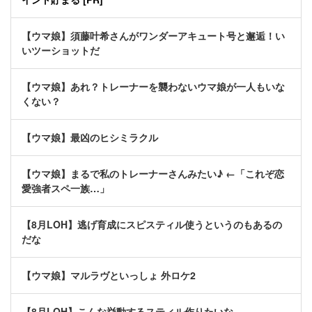
【ウマ娘】須藤叶希さんがワンダーアキュート号と邂逅！い
いツーショットだ
【ウマ娘】あれ？トレーナーを襲わないウマ娘が一人もいな
くない？
【ウマ娘】最凶のヒシミラクル
【ウマ娘】まるで私のトレーナーさんみたい♪ ←「これぞ恋
愛強者スペ一族…」
【8月LOH】逃げ育成にスピスティル使うというのもあるの
だな
【ウマ娘】マルラヴといっしょ 外ロケ2
【8月LOH】こんな挙動するスティル作りたいな