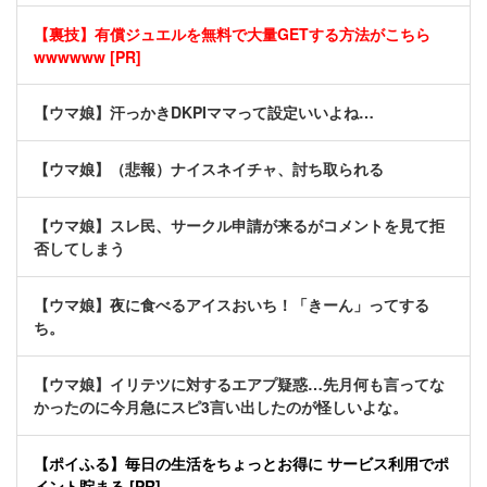
【裏技】有償ジュエルを無料で大量GETする方法がこちら
wwwwww [PR]
【ウマ娘】汗っかきDKPIママって設定いいよね…
【ウマ娘】（悲報）ナイスネイチャ、討ち取られる
【ウマ娘】スレ民、サークル申請が来るがコメントを見て拒
否してしまう
【ウマ娘】夜に食べるアイスおいち！「きーん」ってする
ち。
【ウマ娘】イリテツに対するエアプ疑惑…先月何も言ってな
かったのに今月急にスピ3言い出したのが怪しいよな。
【ポイふる】毎日の生活をちょっとお得に サービス利用でポ
イント貯まる [PR]