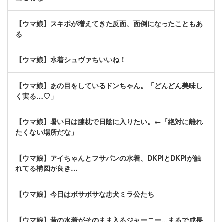
【ウマ娘】スキポが増えてきた反面、面倒になったこともあ
る
【ウマ娘】水着シュヴァちいいね！
【ウマ娘】あの目をしているドンちゃん。「どんどん美味し
く実る…♡」
【ウマ娘】暑い日は膝枕で日陰に入りたい。←「絶対に離れ
たくない場所だな」
【ウマ娘】アイちゃんとフサパンの水着、DKPIとDKPIが触
れてる構図が良き…
【ウマ娘】今日はボサボサな忠犬ミラ公たち
【ウマ娘】昔の水着がそのまま入るジャーニー…まるで成長