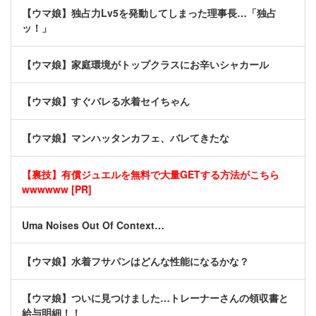
【ウマ娘】独占力Lv5を発動してしまった理事長…「独占
ッ！」
【ウマ娘】家庭環境がトップクラスにお辛いシャカール
【ウマ娘】すぐバレる水着セイちゃん
【ウマ娘】マンハッタンカフェ、バレてきたな
【裏技】有償ジュエルを無料で大量GETする方法がこちら
wwwwww [PR]
Uma Noises Out Of Context…
【ウマ娘】水着フサパンはどんな性能になるかな？
【ウマ娘】ついに見つけました…トレーナーさんの領収書と
給与明細！！