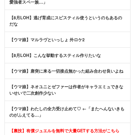
愛強者スペ一族…」
【8月LOH】逃げ育成にスピスティル使うというのもあるの
だな
【ウマ娘】マルラヴといっしょ 外ロケ2
【8月LOH】こんな挙動するスティル作りたいな
【ウマ娘】唐突に来る一切接点無かった組み合わせ良いよね
【ウマ娘】ネオユニとゼファーは作者がキャラエミュできな
いせいで二次創作少ない
【ウマ娘】わたしの全力受け止めて♡ ←「またへんないきも
のがふえてる…」
【裏技】有償ジュエルを無料で大量GETする方法がこちら