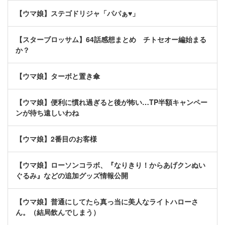
【ウマ娘】ステゴドリジャ「パパぁ♥」
【スターブロッサム】64話感想まとめ チトセオー編始まる
か？
【ウマ娘】ターボと置き傘
【ウマ娘】便利に慣れ過ぎると後が怖い…TP半額キャンペー
ンが待ち遠しいわね
【ウマ娘】2番目のお客様
【ウマ娘】ローソンコラボ、『なりきり！からあげクンぬい
ぐるみ』などの追加グッズ情報公開
【ウマ娘】普通にしてたら真っ当に美人なライトハローさ
ん。（結局飲んでしまう）