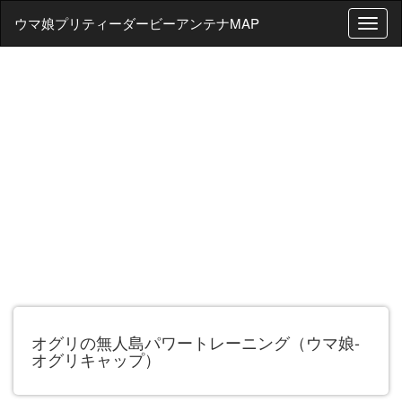
ウマ娘プリティーダービーアンテナMAP
T
o
g
g
l
e
n
a
v
i
g
a
t
i
o
n
オグリの無人島パワートレーニング（ウマ娘-
オグリキャップ）