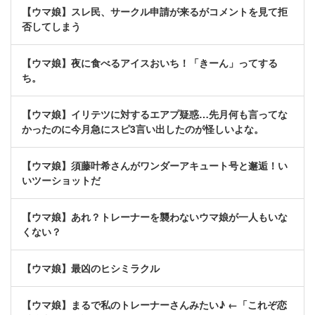
【ウマ娘】スレ民、サークル申請が来るがコメントを見て拒
否してしまう
【ウマ娘】夜に食べるアイスおいち！「きーん」ってする
ち。
【ウマ娘】イリテツに対するエアプ疑惑…先月何も言ってな
かったのに今月急にスピ3言い出したのが怪しいよな。
【ウマ娘】須藤叶希さんがワンダーアキュート号と邂逅！い
いツーショットだ
【ウマ娘】あれ？トレーナーを襲わないウマ娘が一人もいな
くない？
【ウマ娘】最凶のヒシミラクル
【ウマ娘】まるで私のトレーナーさんみたい♪ ←「これぞ恋