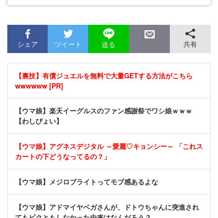
シェア
ツイート
共有
送る
【裏技】有償ジュエルを無料で大量GETする方法がこちら
wwwwww [PR]
【ウマ娘】楽天イーグルスのファン感謝祭でワシ娘ｗｗｗ
【わしぴょい】
【ウマ娘】アグネスデジタル ～愛麗♡キョンシー～ 「これス
カートの下どうなってるの？」
【ウマ娘】メジロブライトってモブ感あるよな
【ウマ娘】アドマイヤベガさんが、ドトウちゃんに突進され
てもビクともしなかった由来はなんだろう？