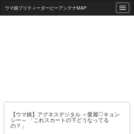
ウマ娘プリティーダービーアンテナMAP
T
o
g
g
l
e
n
a
v
i
g
a
t
i
o
n
【ウマ娘】アグネスデジタル ～愛麗♡キョン
シー～ 「これスカートの下どうなってる
の？」