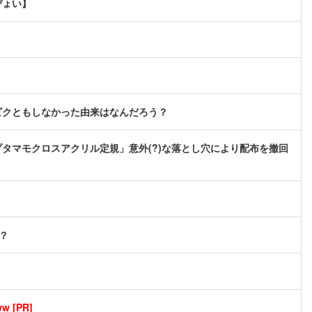
ぴょい】
ビクともしなかった由来はなんだろう？
タマモクロスアクリル定規」意外(?)な落とし穴により配布を撤回
？
[PR]