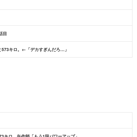
話目
573キロ。←「デカすぎんだろ…」
73キロ 矢作師「もう1段パワーアップ」