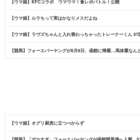
【ウマ娘】KFCコラボ ウマウマ！食レポバトル！公開
【ウマ娘】ルラちって実はかなりメスだよね
【ウマ娘】ラヴズちゃんと入れ替わっちゃったトレーナーくん 57
【競馬】フォーエバーヤングが8月8日、函館に帰厩…馬体重なんと
【ウマ娘】オグリ厨房に立つべからず
【競馬】「デカすぎ」フォーエバーヤングが函館競馬場へ入厩 5