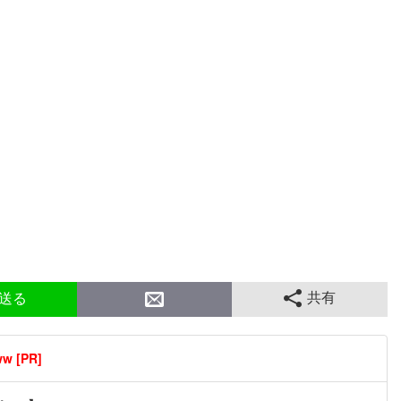
共有
送る
[PR]