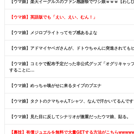
【ウマ娘】楽天イーグルスのファン感謝祭でワシ娘ｗｗｗ【わし
【ウマ娘】英語版でも「えい、えい、むん！」
【ウマ娘】メジロブライトってモブ感あるよな
【ウマ娘】アドマイヤベガさんが、ドトウちゃんに突進されても
【ウマ娘】コミケで配布予定だった非公式グッズ「オグリキャップ
することに…
【ウマ娘】めっちゃ嗅がせに来るタイプのブエナ
【ウマ娘】タクトのクマちゃんTシャツ、なんで汗かいてるんです
【ウマ娘】見た目に反してシナリオが激重だったウマ娘、貼る。
【裏技】有償ジュエルを無料で大量GETする方法がこちらwwwwww 