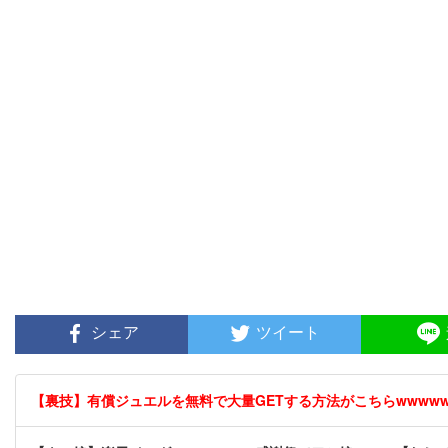
シェア
ツイート
【裏技】有償ジュエルを無料で大量GETする方法がこちらwwwwww 