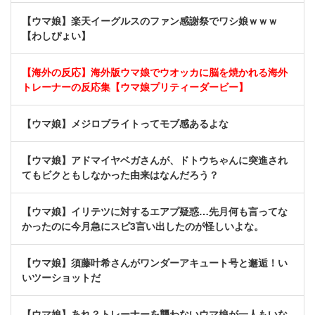
【ウマ娘】楽天イーグルスのファン感謝祭でワシ娘ｗｗｗ
【わしぴょい】
【海外の反応】海外版ウマ娘でウオッカに脳を焼かれる海外
トレーナーの反応集【ウマ娘プリティーダービー】
【ウマ娘】メジロブライトってモブ感あるよな
【ウマ娘】アドマイヤベガさんが、ドトウちゃんに突進され
てもビクともしなかった由来はなんだろう？
【ウマ娘】イリテツに対するエアプ疑惑…先月何も言ってな
かったのに今月急にスピ3言い出したのが怪しいよな。
【ウマ娘】須藤叶希さんがワンダーアキュート号と邂逅！い
いツーショットだ
【ウマ娘】あれ？トレーナーを襲わないウマ娘が一人もいな