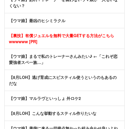
くない？
【ウマ娘】最凶のヒシミラクル
【裏技】有償ジュエルを無料で大量GETする方法がこちら
wwwwww [PR]
【ウマ娘】まるで私のトレーナーさんみたい♪ ←「これぞ恋
愛強者スペ一族…」
【8月LOH】逃げ育成にスピスティル使うというのもあるの
だな
【ウマ娘】マルラヴといっしょ 外ロケ2
【8月LOH】こんな挙動するスティル作りたいな
【ウマ娘】唐突に来る一切接点無かった組み合わせ良いよね