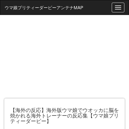
ウマ娘プリティーダービーアンテナMAP
T
o
g
g
l
e
n
a
v
i
g
a
t
i
o
n
【海外の反応】海外版ウマ娘でウオッカに脳を
焼かれる海外トレーナーの反応集【ウマ娘プリ
ティーダービー】