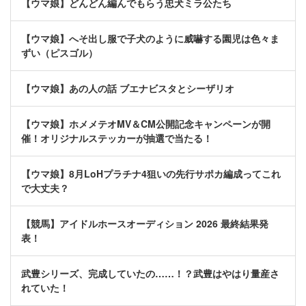
【ウマ娘】どんどん編んでもらう忠犬ミラ公たち
【ウマ娘】へそ出し服で子犬のように威嚇する園児は色々ま
ずい（ピスゴル）
【ウマ娘】あの人の話 ブエナビスタとシーザリオ
【ウマ娘】ホメメテオMV＆CM公開記念キャンペーンが開
催！オリジナルステッカーが抽選で当たる！
【ウマ娘】8月LoHプラチナ4狙いの先行サポカ編成ってこれ
で大丈夫？
【競馬】アイドルホースオーディション 2026 最終結果発
表！
武豊シリーズ、完成していたの……！？武豊はやはり量産さ
れていた！