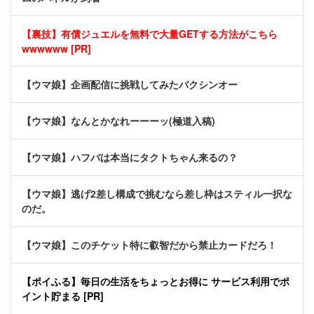
【裏技】有償ジュエルを無料で大量GETする方法がこちら
wwwwww [PR]
【ウマ娘】企画配信に挑戦してみたバクシンオー
【ウマ娘】なんとかなれーーーッ(極道入稿)
【ウマ娘】ハフバは本当にタクトちゃん来るの？
【ウマ娘】逃げ2差し構成で挑むなら差し枠はスティル一択な
のだ。
【ウマ娘】このチケット特に叡智だから禁止カードだろ！
【ポイふる】毎日の生活をちょっとお得に サービス利用でポ
イント貯まる [PR]