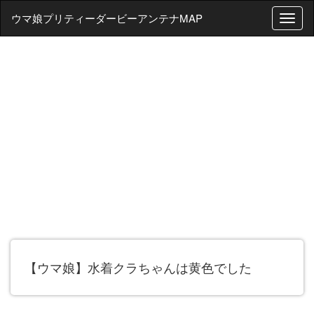
ウマ娘プリティーダービーアンテナMAP
T
o
g
g
l
e
n
a
v
i
g
a
t
i
o
n
【ウマ娘】水着クラちゃんは黄色でした