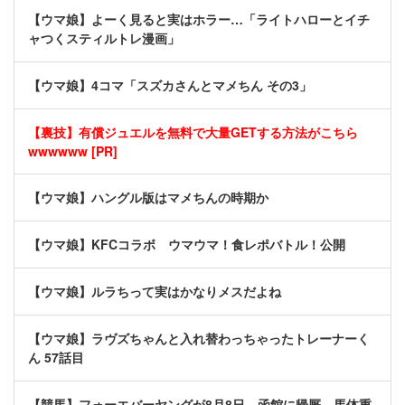
【ウマ娘】よーく見ると実はホラー…「ライトハローとイチ
ャつくスティルトレ漫画」
【ウマ娘】4コマ「スズカさんとマメちん その3」
【裏技】有償ジュエルを無料で大量GETする方法がこちら
wwwwww [PR]
【ウマ娘】ハングル版はマメちんの時期か
【ウマ娘】KFCコラボ ウマウマ！食レポバトル！公開
【ウマ娘】ルラちって実はかなりメスだよね
【ウマ娘】ラヴズちゃんと入れ替わっちゃったトレーナーく
ん 57話目
【競馬】フォーエバーヤングが8月8日、函館に帰厩…馬体重