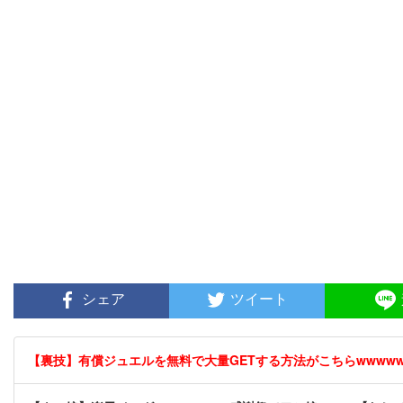
シェア
ツイート
【裏技】有償ジュエルを無料で大量GETする方法がこちらwwwwww 