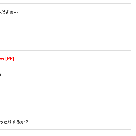
んだよぉ…
[PR]
ね
だったりするか？