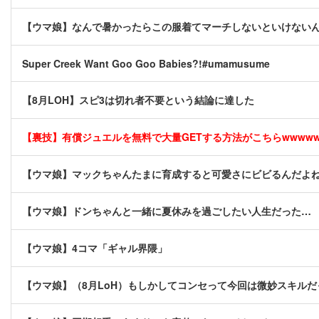
【ウマ娘】なんで暑かったらこの服着てマーチしないといけない
Super Creek Want Goo Goo Babies?!#umamusume
【8月LOH】スピ3は切れ者不要という結論に達した
【裏技】有償ジュエルを無料で大量GETする方法がこちらwwwwww 
【ウマ娘】マックちゃんたまに育成すると可愛さにビビるんだよ
【ウマ娘】ドンちゃんと一緒に夏休みを過ごしたい人生だった…
【ウマ娘】4コマ「ギャル界隈」
【ウマ娘】（8月LoH）もしかしてコンセって今回は微妙スキル