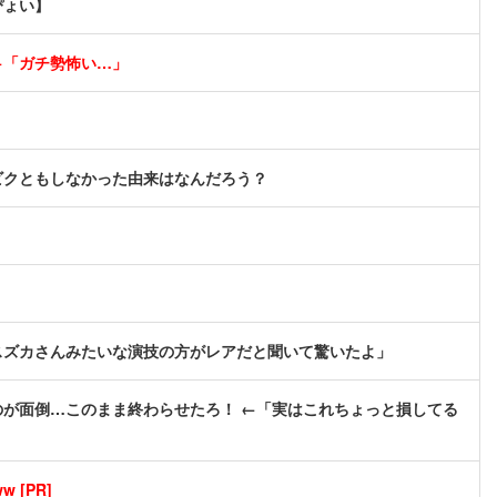
ぴょい】
←「ガチ勢怖い…」
ビクともしなかった由来はなんだろう？
」
スズカさんみたいな演技の方がレアだと聞いて驚いたよ」
が面倒…このまま終わらせたろ！ ←「実はこれちょっと損してる
[PR]