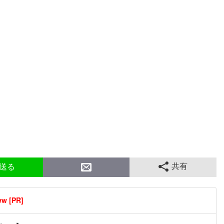
共有
送る
[PR]