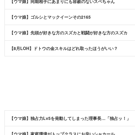
【ウマ娘】同期相手にあまりにも容赦のないスペちゃん
【ウマ娘】ゴルシとマックイーンその2165
【ウマ娘】先頭が好きな方のスズカと戦闘が好きな方のスズカ
【8月LOH】ドトウの金スキルはどれ取ったほうがいい？
【ウマ娘】独占力Lv5を発動してしまった理事長…「独占ッ！」
【ウマ娘】家庭環境がトップクラスにお辛いシャカール