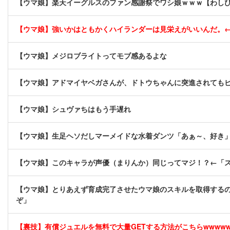
【ウマ娘】楽天イーグルスのファン感謝祭でワシ娘ｗｗｗ【わし
【ウマ娘】強いかはともかくハイランダーは見栄えがいいんだ。
【ウマ娘】メジロブライトってモブ感あるよな
【ウマ娘】アドマイヤベガさんが、ドトウちゃんに突進されても
【ウマ娘】シュヴァちはもう手遅れ
【ウマ娘】生足ヘソだしマーメイドな水着ダンツ「あぁ～、好き
【ウマ娘】このキャラが声優（まりんか）同じってマジ！？←「
【ウマ娘】とりあえず育成完了させたウマ娘のスキルを取得するの
ぞ」
【裏技】有償ジュエルを無料で大量GETする方法がこちらwwwwww 