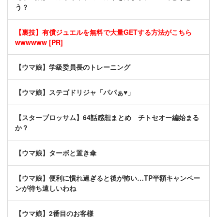
う？
【裏技】有償ジュエルを無料で大量GETする方法がこちら
wwwwww [PR]
【ウマ娘】学級委員長のトレーニング
【ウマ娘】ステゴドリジャ「パパぁ♥」
【スターブロッサム】64話感想まとめ チトセオー編始まる
か？
【ウマ娘】ターボと置き傘
【ウマ娘】便利に慣れ過ぎると後が怖い…TP半額キャンペー
ンが待ち遠しいわね
【ウマ娘】2番目のお客様