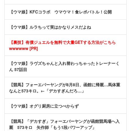
【ウマ娘】KFCコラボ ウマウマ！食レポバトル！公開
【ウマ娘】ルラちって実はかなりメスだよね
【裏技】有償ジュエルを無料で大量GETする方法がこちら
wwwwww [PR]
【ウマ娘】ラヴズちゃんと入れ替わっちゃったトレーナーく
ん 57話目
【競馬】フォーエバーヤングが8月8日、函館に帰厩…馬体重
なんと573キロ。←「デカすぎんだろ…」
【ウマ娘】オグリ厨房に立つべからず
【競馬】「デカすぎ」フォーエバーヤングが函館競馬場へ入
厩 573キロ 矢作師「もう1段パワーアップ」