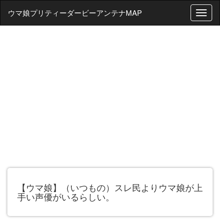
ウマ娘プリティーダービーアンテナMAP
T
o
g
g
l
e
n
a
v
i
g
a
t
i
o
n
【ウマ娘】（いつもの）スレ民よりウマ娘が上
手い声優がいるらしい。