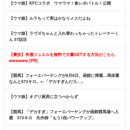
【ウマ娘】KFCコラボ ウマウマ！食レポバトル！公開
【ウマ娘】ルラちって実はかなりメスだよね
【ウマ娘】ラヴズちゃんと入れ替わっちゃったトレーナーく
ん 57話目
【裏技】有償ジュエルを無料で大量GETする方法がこちら
wwwwww [PR]
【競馬】フォーエバーヤングが8月8日、函館に帰厩…馬体重
なんと573キロ。←「デカすぎんだろ…」
【ウマ娘】オグリ厨房に立つべからず
【競馬】「デカすぎ」フォーエバーヤングが函館競馬場へ入
厩 573キロ 矢作師「もう1段パワーアップ」