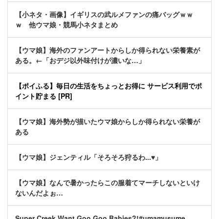
【小ネタ・画像】イギリスの武ルメファンの痛バッグｗｗ
ｗ 他ウマ娘・競馬小ネタまとめ
【ウマ娘】海外のファンアートからしか得られない栄養素が
ある。←「おデジ以外味付けが濃いな…」
【ポイふる】毎日の生活をちょっとお得に サービス利用でポ
イント貯まる [PR]
【ウマ娘】海外勢が描いたウマ娘からしか得られない栄養が
ある
【ウマ娘】ジェンティル「そろそろ狩るわ...♥」
【ウマ娘】なんで暑かったらこの服着てマーチしないといけ
ないんだよぉ…
Super Creek Want Goo Goo Babies?!#umamusume