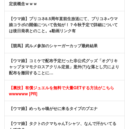
定規概念ｗｗｗ
【ウマ娘】プリコネ8.5周年直前生放送にて、プリコネ×ウマ
娘コラボの開催について告知が！？今秋予定で詳細について
は後日発表とのこと。※動画リンク有
【競馬】武ルメ参加のシャーガーカップ最終結果
【ウマ娘】コミケで配布予定だった非公式グッズ「オグリキ
ャップタマモクロスアクリル定規」意外(?)な落とし穴により
配布を撤回することに…
【裏技】有償ジュエルを無料で大量GETする方法がこちら
wwwwww [PR]
【ウマ娘】めっちゃ嗅がせに来るタイプのブエナ
【ウマ娘】タクトのクマちゃんTシャツ、なんで汗かいてる