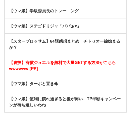
【ウマ娘】学級委員長のトレーニング
【ウマ娘】ステゴドリジャ「パパぁ♥」
【スターブロッサム】64話感想まとめ チトセオー編始まる
か？
【裏技】有償ジュエルを無料で大量GETする方法がこちら
wwwwww [PR]
【ウマ娘】ターボと置き傘
【ウマ娘】便利に慣れ過ぎると後が怖い…TP半額キャンペー
ンが待ち遠しいわね