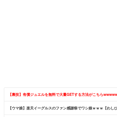
【裏技】有償ジュエルを無料で大量GETする方法がこちらwwwwww 
【ウマ娘】楽天イーグルスのファン感謝祭でワシ娘ｗｗｗ【わし