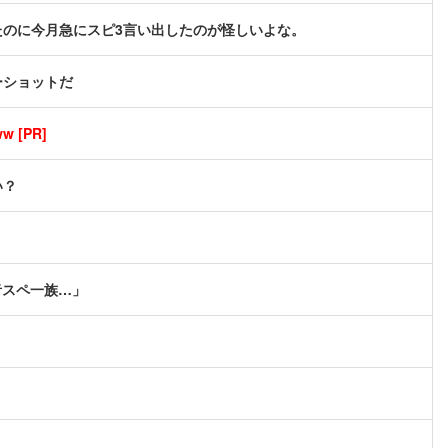
のに今月急にスピ3言い出したのが怪しいよな。
ーショットだ
[PR]
い？
者スペ一族…」