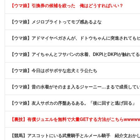
【ウマ娘】引換券の候補を絞った 俺はどうすればいい？
【ウマ娘】メジロブライトってモブ感あるよな
【ウマ娘】アドマイヤベガさんが、ドトウちゃんに突進されても
【ウマ娘】アイちゃんとフサパンの水着、DKPIとDKPIが触れて
【ウマ娘】今日はボサボサな忠犬ミラ公たち
【ウマ娘】昔の水着がそのまま入るジャーニー…まるで成長して
【ウマ娘】友人サポカの序盤あるある。「後に回すと逃げ回る」
【裏技】有償ジュエルを無料で大量GETする方法がこちらwwwwww 
【競馬】アスコットにいる武豊騎手とルメール騎手 紹介文おか