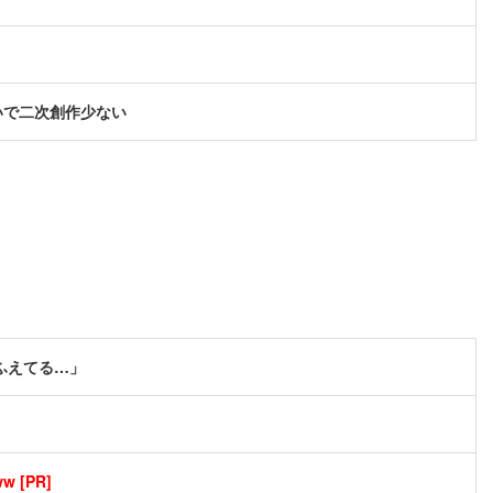
いで二次創作少ない
ふえてる…」
[PR]