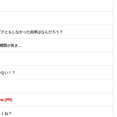
ビクともしなかった由来はなんだろう？
る構図が良き…
いない！？
[PR]
しくね？