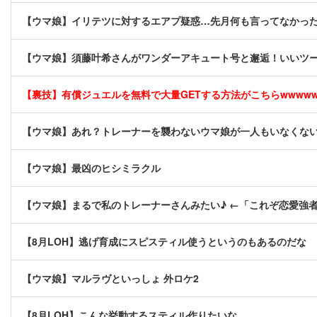
【ウマ娘】イリテツに対するエアプ疑惑…先月何も言ってなかった
【ウマ娘】須藤叶希さんがワンダーアキュート号と邂逅！いいツ
【裏技】有償ジュエルを無料で大量GETする方法がこちらwwwwww 
【ウマ娘】あれ？トレーナーを襲わないウマ娘が一人もいなくな
【ウマ娘】最凶のヒシミラクル
【ウマ娘】まるで私のトレーナーさんみたい♪ ←「これぞ恋愛強
【8月LOH】逃げ育成にスピスティル使うというのもあるのだな
【ウマ娘】マルラヴといっしょ 外ロケ2
【8月LOH】こんな挙動するスティル作りたいな