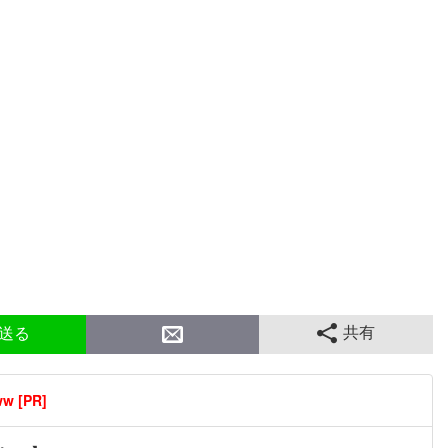
共有
送る
[PR]