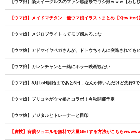
【ウマ娘】楽天イーグルスのファン感謝祭でワシ娘ｗｗｗ【わし
【ウマ娘】メイドマチタン 他ウマ娘イラストまとめ【X(twitter)
【ウマ娘】メジロブライトってモブ感あるよな
【ウマ娘】アドマイヤベガさんが、ドトウちゃんに突進されても
【ウマ娘】カレンチャンと一緒にホラー映画観たい
【ウマ娘】8月LoH開始まであと6日…なんか怖いんだけど先行3
【ウマ娘】プリコネがウマ娘とコラボ！今秋開催予定
【ウマ娘】デジタルとトレーナーと目印
【裏技】有償ジュエルを無料で大量GETする方法がこちらwwwwww 