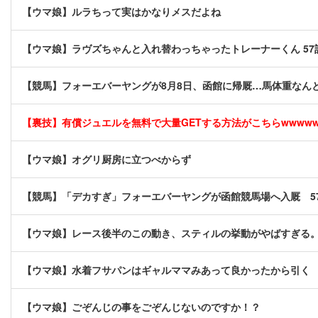
【ウマ娘】ルラちって実はかなりメスだよね
【ウマ娘】ラヴズちゃんと入れ替わっちゃったトレーナーくん 57
【競馬】フォーエバーヤングが8月8日、函館に帰厩…馬体重なんと
【裏技】有償ジュエルを無料で大量GETする方法がこちらwwwwww 
【ウマ娘】オグリ厨房に立つべからず
【競馬】「デカすぎ」フォーエバーヤングが函館競馬場へ入厩 5
【ウマ娘】レース後半のこの動き、スティルの挙動がやばすぎる
【ウマ娘】水着フサパンはギャルママみあって良かったから引く
【ウマ娘】ごぞんじの事をごぞんじないのですか！？