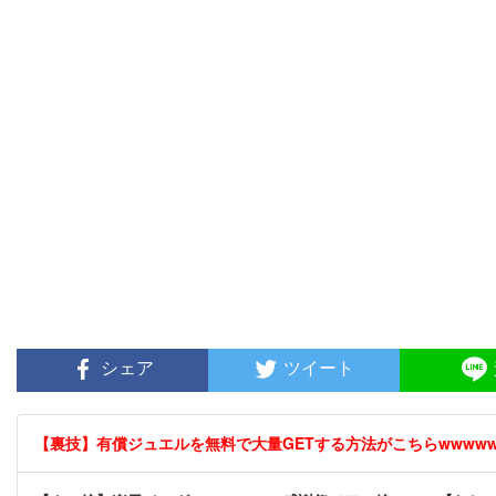
シェア
ツイート
【裏技】有償ジュエルを無料で大量GETする方法がこちらwwwwww 