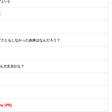
ぴょい】
】
ビクともしなかった由来はなんだろう？
でも大丈夫かな？
[PR]