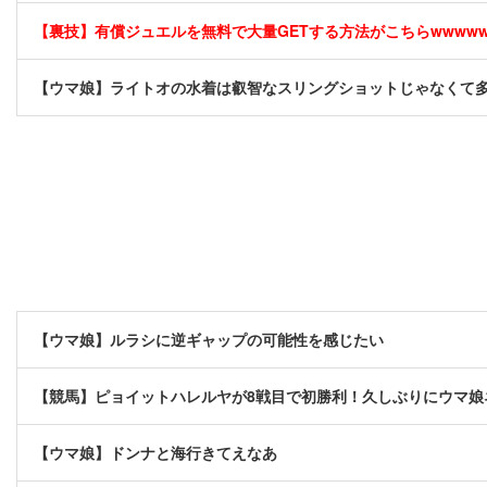
【裏技】有償ジュエルを無料で大量GETする方法がこちらwwwwww 
【ウマ娘】ライトオの水着は叡智なスリングショットじゃなくて
【ウマ娘】ルラシに逆ギャップの可能性を感じたい
【競馬】ピョイットハレルヤが8戦目で初勝利！久しぶりにウマ娘
【ウマ娘】ドンナと海行きてえなあ