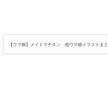
【ウマ娘】メイドマチタン 他ウマ娘イラストまとめ【X(