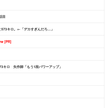
話目
573キロ。←「デカすぎんだろ…」
[PR]
73キロ 矢作師「もう1段パワーアップ」
。