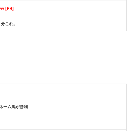
[PR]
多分これ。
ネーム馬が勝利