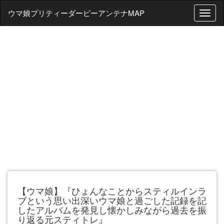
ウマ娘プリティーダービーアンテナMAP
T
o
g
g
l
e
n
a
v
i
g
a
t
i
o
n
【ウマ娘】『ひょんなことからスティルインラ
ブという思い出深いウマ娘と過ごした記録を記
したアルバムを発見し懐かしみながら過去を振
り返る元スティトレ』