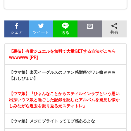
シェア
ツイート
共有
送る
【裏技】有償ジュエルを無料で大量GETする方法がこちら
wwwwww [PR]
【ウマ娘】楽天イーグルスのファン感謝祭でワシ娘ｗｗｗ
【わしぴょい】
【ウマ娘】『ひょんなことからスティルインラブという思い
出深いウマ娘と過ごした記録を記したアルバムを発見し懐か
しみながら過去を振り返る元スティトレ』
【ウマ娘】メジロブライトってモブ感あるよな