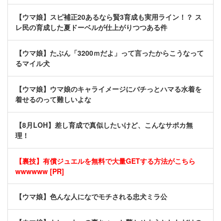
【ウマ娘】スピ補正20あるなら賢3育成も実用ライン！？ ス
レ民の育成した夏ドーベルが仕上がりつつある件
【ウマ娘】たぶん「3200ｍだよ」って言ったからこうなって
るマイル犬
【ウマ娘】ウマ娘のキャライメージにバチっとハマる水着を
着せるのって難しいよな
【8月LOH】差し育成で真似したいけど、こんなサポカ無
理！
【裏技】有償ジュエルを無料で大量GETする方法がこちら
wwwwww [PR]
【ウマ娘】色んな人になでモチされる忠犬ミラ公