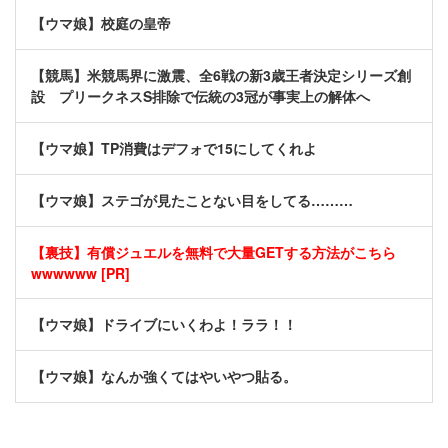
【ウマ娘】校庭の皇帝
【競馬】米競馬界に激震、全6戦の新3歳王者決定シリーズ創
設 プリークネスS排除で伝統の3冠が事実上の解体へ
【ウマ娘】TP消費はデフォで15にしてくれよ
【ウマ娘】ステゴが見たことない目をしてる………
【裏技】有償ジュエルを無料で大量GETする方法がこちら
wwwwww [PR]
【ウマ娘】ドライブにいくわよ！ララ！！
【ウマ娘】なんか強くてはやいやつ貼る。