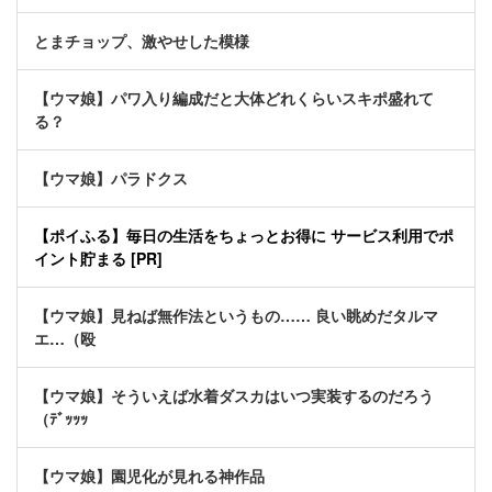
とまチョップ、激やせした模様
【ウマ娘】パワ入り編成だと大体どれくらいスキポ盛れて
る？
【ウマ娘】パラドクス
【ポイふる】毎日の生活をちょっとお得に サービス利用でポ
イント貯まる [PR]
【ウマ娘】見ねば無作法というもの…… 良い眺めだタルマ
エ…（殴
【ウマ娘】そういえば水着ダスカはいつ実装するのだろう
（ﾃﾞｯｯｯ
【ウマ娘】園児化が見れる神作品