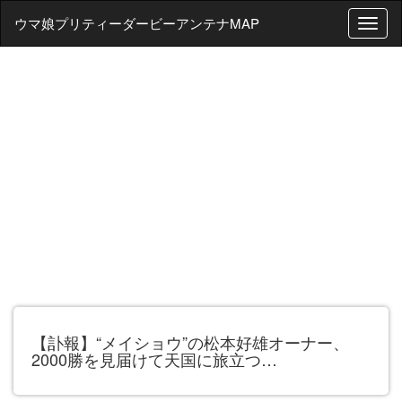
ウマ娘プリティーダービーアンテナMAP
T
o
g
g
l
e
n
a
v
i
g
a
t
i
o
n
【訃報】“メイショウ”の松本好雄オーナー、
2000勝を見届けて天国に旅立つ…