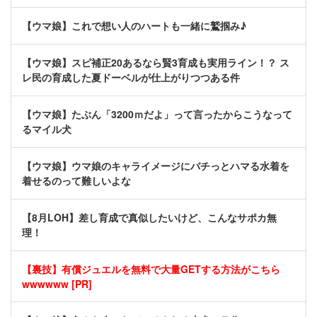
【ウマ娘】これで想い人のハートも一緒に鷲掴み♪
【ウマ娘】スピ補正20あるなら賢3育成も実用ライン！？ ス
レ民の育成した夏ドーベルが仕上がりつつある件
【ウマ娘】たぶん「3200ｍだよ」って言ったからこうなって
るマイル犬
【ウマ娘】ウマ娘のキャライメージにバチっとハマる水着を
着せるのって難しいよな
【8月LOH】差し育成で真似したいけど、こんなサポカ無
理！
【裏技】有償ジュエルを無料で大量GETする方法がこちら
wwwwww [PR]