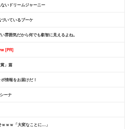
れないドリームジャーニー
気づいているブーケ
●っぽい雰囲気だから何でも叡智に見えるよね。
[PR]
大賞」篇
ラボ情報をお届けだ！
ルシーナ
せｗｗｗ「大変なことに…」