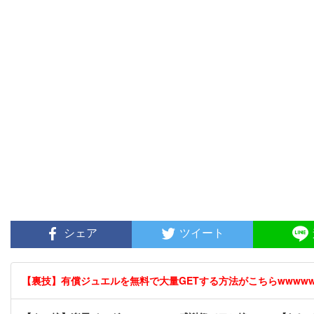
シェア
ツイート
【裏技】有償ジュエルを無料で大量GETする方法がこちらwwwwww 