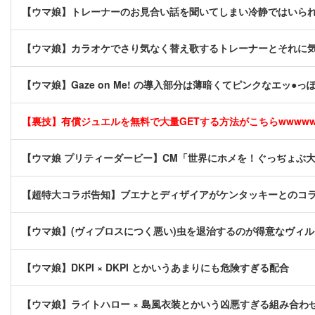
【ウマ娘】トレーナーのお見合い話を聞いてしまい冷静ではいら
【ウマ娘】カラオケでさり気なく替え歌するトレーナーとそれに
【ウマ娘】Gaze on Me! の導入部分は薄暗くてピンクなエッ
【裏技】有償ジュエルを無料で大量GETする方法がこちらwwwwww 
【ウマ娘 プリティーダービー】CM「世界にホメを！ぐっぢょぶ
【超特大コラボ告知】ブエナとディザイアがケンタッキーとのコ
【ウマ娘】(ヴィブロスにつく悪い)虫を退治するのが得意なヴィ
【ウマ娘】DKPI × DKPI とかいうあまりにも危険すぎる配合
【ウマ娘】ライトハロー × 島風衣装とかいう凶悪すぎる組み合わ