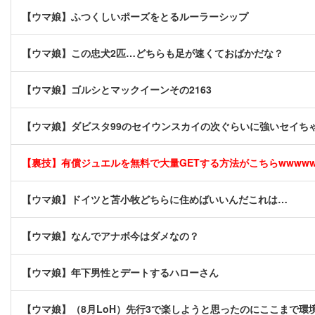
【ウマ娘】ふつくしいポーズをとるルーラーシップ
【ウマ娘】この忠犬2匹…どちらも足が速くておばかだな？
【ウマ娘】ゴルシとマックイーンその2163
【ウマ娘】ダビスタ99のセイウンスカイの次ぐらいに強いセイち
【裏技】有償ジュエルを無料で大量GETする方法がこちらwwwwww 
【ウマ娘】ドイツと苫小牧どちらに住めばいいんだこれは…
【ウマ娘】なんでアナボ今はダメなの？
【ウマ娘】年下男性とデートするハローさん
【ウマ娘】（8月LoH）先行3で楽しようと思ったのにここまで環