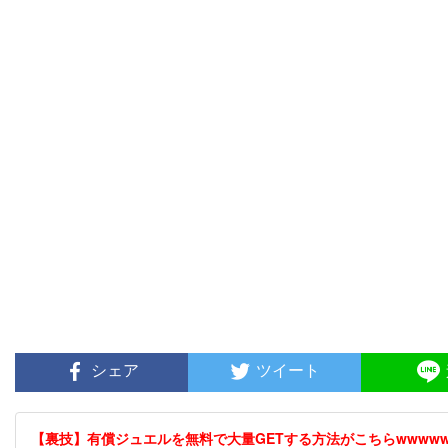
シェア
ツイート
【裏技】有償ジュエルを無料で大量GETする方法がこちらwwwwww 