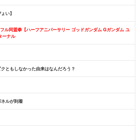
ぴょい】
ル同盟拳【ハーフアニバーサリー ゴッドガンダム Gガンダム ユ
ターナル
ビクともしなかった由来はなんだろう？
パネルが到着