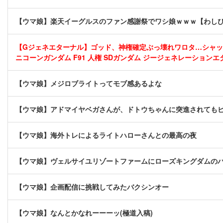
【ウマ娘】楽天イーグルスのファン感謝祭でワシ娘ｗｗｗ【わし
【Gジェネエターナル】ゴッド、神権確定ぶっ壊れワロタ…シャッフ
ニコーンガンダム F91 人権 SDガンダム ジージェネレーションエ
【ウマ娘】メジロブライトってモブ感あるよな
【ウマ娘】アドマイヤベガさんが、ドトウちゃんに突進されても
【ウマ娘】海外トレによるライトハローさんとの最高の夜
【ウマ娘】ヴェルサイユリゾートファームにローズキングダムの
【ウマ娘】企画配信に挑戦してみたバクシンオー
【ウマ娘】なんとかなれーーーッ(極道入稿)