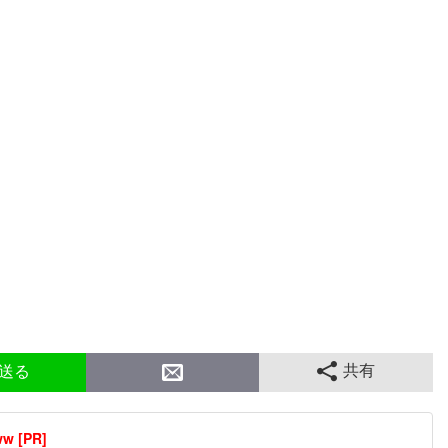
共有
送る
[PR]