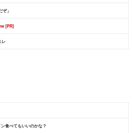
だぞ」
[PR]
スレ
メン食べてもいいのかな？