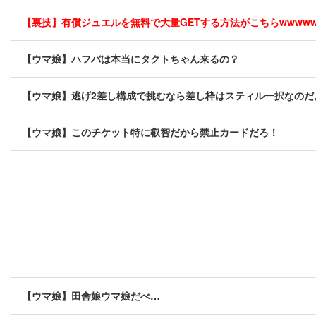
【裏技】有償ジュエルを無料で大量GETする方法がこちらwwwwww 
【ウマ娘】ハフバは本当にタクトちゃん来るの？
【ウマ娘】逃げ2差し構成で挑むなら差し枠はスティル一択なのだ
【ウマ娘】このチケット特に叡智だから禁止カードだろ！
【ウマ娘】田舎娘ウマ娘だべ…