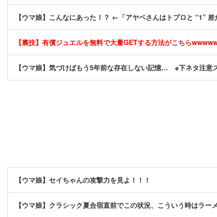
【ウマ娘】こんなにあった！？ ←「アヤベさんはトプロと “1” 差
【裏技】有償ジュエルを無料で大量GETする方法がこちらwwwwww 
【ウマ娘】気づけばもう5年前な存在しない記憶… ※下ネタ注意
【ウマ娘】セイちゃんの攻撃力を見よ！！！
【ウマ娘】クラシック夏合宿直前でこの状況、こういう時はラー