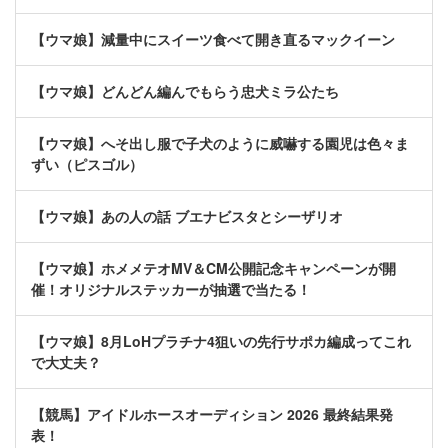
【ウマ娘】減量中にスイーツ食べて開き直るマックイーン
【ウマ娘】どんどん編んでもらう忠犬ミラ公たち
【ウマ娘】へそ出し服で子犬のように威嚇する園児は色々ま
ずい（ピスゴル）
【ウマ娘】あの人の話 ブエナビスタとシーザリオ
【ウマ娘】ホメメテオMV＆CM公開記念キャンペーンが開
催！オリジナルステッカーが抽選で当たる！
【ウマ娘】8月LoHプラチナ4狙いの先行サポカ編成ってこれ
で大丈夫？
【競馬】アイドルホースオーディション 2026 最終結果発
表！