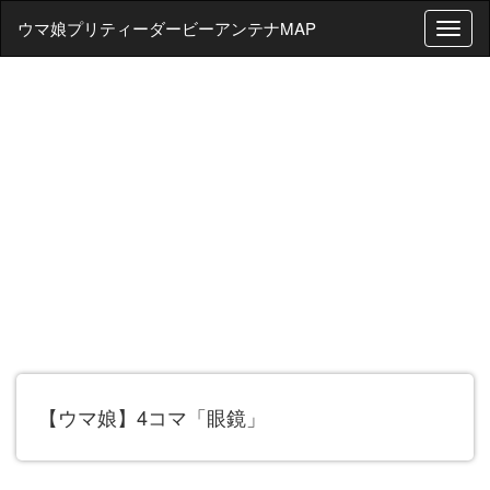
ウマ娘プリティーダービーアンテナMAP
T
o
g
g
l
e
n
a
v
i
g
a
t
i
o
n
【ウマ娘】4コマ「眼鏡」