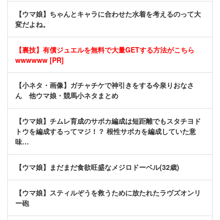
【ウマ娘】ちゃんとキャラに合わせた水着を考えるのって大
変だよね。
【裏技】有償ジュエルを無料で大量GETする方法がこちら
wwwwww [PR]
【小ネタ・画像】ガチャチケで神引きをする今泉りおなさ
ん 他ウマ娘・競馬小ネタまとめ
【ウマ娘】チムレ育成のサポカ編成は短距離でもスタチヨド
トウを編成するってマジ！？ 根性サポカを編成していた意
味…
【ウマ娘】まだまだ食欲旺盛なメジロドーベル(32歳)
【ウマ娘】スティルぞうを救うために放たれたラヴズオンリ
ー砲