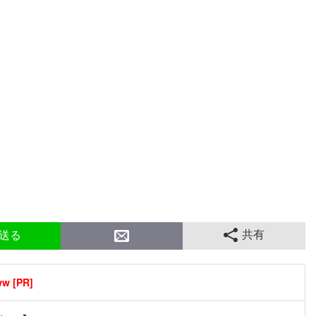
共有
送る
[PR]