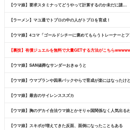
【ウマ娘】要求スタミナってどうやって計算するのか未だに謎…
【ラーメン】マユ通でトプロの中の人がトプロを育成！
【ウマ娘】4コマ「ゴールドシチーに褒めてもらうトレーナーとフ
【裏技】有償ジュエルを無料で大量GETする方法がこちらwwwwww 
【ウマ娘】SAN値葬なサンダーおきゅうと
【ウマ娘】ウマプランや因果パックやらで育成が楽にはなったけ
【ウマ娘】最吉のサイレンススズカ
【ウマ娘】胸のデカイ合法ウマ娘とかそりゃ国関係なく人気出る
【ウマ娘】スキポが増えてきた反面、面倒になったこともある