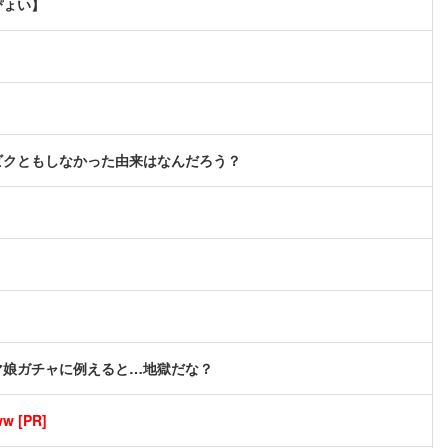
ぴょい】
ビクともしなかった由来はなんだろう？
マ娘ガチャに例えると…地獄だな？
[PR]