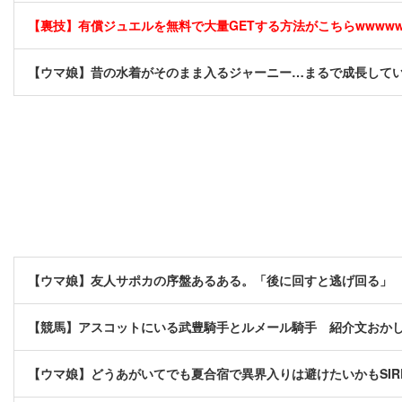
【裏技】有償ジュエルを無料で大量GETする方法がこちらwwwwww 
【ウマ娘】昔の水着がそのまま入るジャーニー…まるで成長して
【ウマ娘】友人サポカの序盤あるある。「後に回すと逃げ回る」
【競馬】アスコットにいる武豊騎手とルメール騎手 紹介文おか
【ウマ娘】どうあがいてでも夏合宿で異界入りは避けたいかもSIR