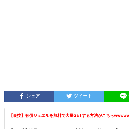
シェア
ツイート
【裏技】有償ジュエルを無料で大量GETする方法がこちらwwwwww 