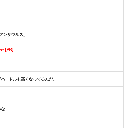
アンザウルス」
[PR]
どハードルも高くなってるんだ。
わな