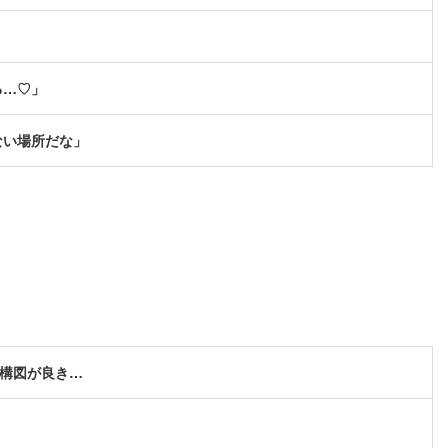
る…♡」
ない場所だな」
る構図が良き…