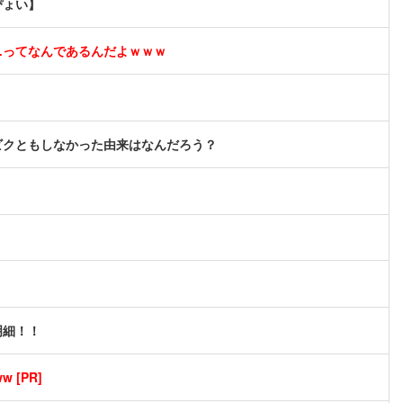
ぴょい】
…ってなんであるんだよｗｗｗ
ビクともしなかった由来はなんだろう？
明細！！
[PR]