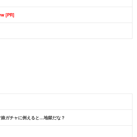
[PR]
マ娘ガチャに例えると…地獄だな？