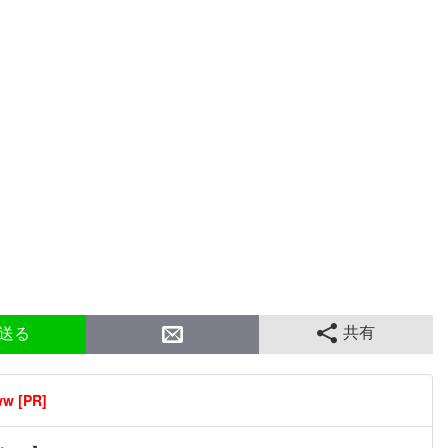
共有
送る
[PR]