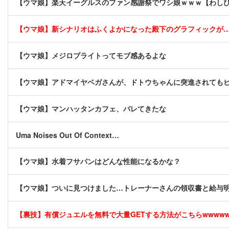
【ウマ娘】楽天イーグルスのファン感謝祭でワシ娘ｗｗｗ【わし
【ウマ娘】新シナリオはふくよかになった殿下のグラフィックが
【ウマ娘】メジロブライトってモブ感あるよな
【ウマ娘】アドマイヤベガさんが、ドトウちゃんに突進されても
【ウマ娘】マンハッタンカフェ、バレてきたな
Uma Noises Out Of Context…
【ウマ娘】水着フサパンはどんな性能になるかな？
【ウマ娘】ついに見つけました…トレーナーさんの領収書と給与
【裏技】有償ジュエルを無料で大量GETする方法がこちらwwwwww 