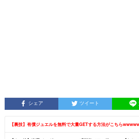
シェア
ツイート
【裏技】有償ジュエルを無料で大量GETする方法がこちらwwwwww 