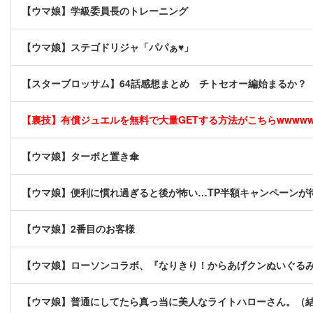
【ウマ娘】学級委員長のトレーニング
【ウマ娘】ステゴドリジャ「パパぁ♥」
【スターブロッサム】64話感想まとめ チトセオー編始まるか？
【裏技】有償ジュエルを無料で大量GETする方法がこちらwwwwww 
【ウマ娘】ターボと置き傘
【ウマ娘】便利に慣れ過ぎると後が怖い…TP半額キャンペーンが
【ウマ娘】2番目のお客様
【ウマ娘】ローソンコラボ、『なりきり！からあげクンぬいぐる
【ウマ娘】普通にしてたら真っ当に美人なライトハローさん。（