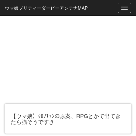
ウマ娘プリティーダービーアンテナMAP
T
o
g
g
l
e
n
a
v
i
g
a
t
i
o
n
【ウマ娘】ｸﾛﾉﾁｬﾝの原案、RPGとかで出てき
たら強そうですき