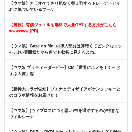
【ウマ娘】カラオケでさり気なく替え歌するトレーナーとそ
れに気づいているブーケ
【裏技】有償ジュエルを無料で大量GETする方法がこちら
wwwwww [PR]
【ウマ娘】Gaze on Me! の導入部分は薄暗くてピンクなエッ
●っぽい雰囲気だから何でも叡智に見えるよね。
【ウマ娘 プリティーダービー】CM「世界にホメを！ぐっぢ
ょぶ大賞」篇
【超特大コラボ告知】ブエナとディザイアがケンタッキーと
のコラボ情報をお届けだ！
【ウマ娘】(ヴィブロスにつく悪い)虫を退治するのが得意な
ヴィルシーナ
【ウマ娘】DKPI × DKPI とかいうあまりにも危険すぎる配合