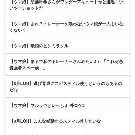
【ウマ娘】須藤叶希さんがワンダーアキュート号と邂逅！い
いツーショットだ
【ウマ娘】あれ？トレーナーを襲わないウマ娘が一人もいな
くない？
【ウマ娘】最凶のヒシミラクル
【ウマ娘】まるで私のトレーナーさんみたい♪ ←「これぞ恋
愛強者スペ一族…」
【8月LOH】逃げ育成にスピスティル使うというのもあるの
だな
【ウマ娘】マルラヴといっしょ 外ロケ2
【8月LOH】こんな挙動するスティル作りたいな