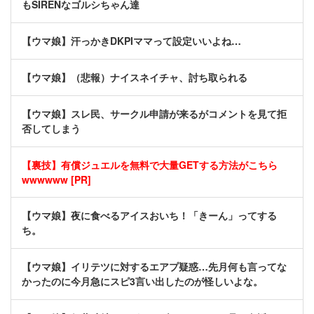
もSIRENなゴルシちゃん達
【ウマ娘】汗っかきDKPIママって設定いいよね…
【ウマ娘】（悲報）ナイスネイチャ、討ち取られる
【ウマ娘】スレ民、サークル申請が来るがコメントを見て拒
否してしまう
【裏技】有償ジュエルを無料で大量GETする方法がこちら
wwwwww [PR]
【ウマ娘】夜に食べるアイスおいち！「きーん」ってする
ち。
【ウマ娘】イリテツに対するエアプ疑惑…先月何も言ってな
かったのに今月急にスピ3言い出したのが怪しいよな。