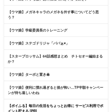
【ウマ娘】メガネキャラのメガネを外す事についてどう思
う？
【ウマ娘】学級委員長のトレーニング
【ウマ娘】ステゴドリジャ「パパぁ♥」
【スターブロッサム】64話感想まとめ チトセオー編始まる
か？
【ウマ娘】ターボと置き傘
【ウマ娘】便利に慣れ過ぎると後が怖い…TP半額キャンペー
ンが待ち遠しいわね
【ポイふる】毎日の生活をちょっとお得に サービス利用でポ
イント貯まる [PR]