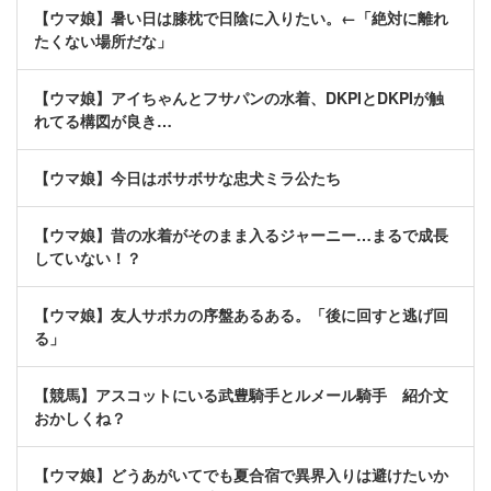
【ウマ娘】暑い日は膝枕で日陰に入りたい。←「絶対に離れ
たくない場所だな」
【ウマ娘】アイちゃんとフサパンの水着、DKPIとDKPIが触
れてる構図が良き…
【ウマ娘】今日はボサボサな忠犬ミラ公たち
【ウマ娘】昔の水着がそのまま入るジャーニー…まるで成長
していない！？
【ウマ娘】友人サポカの序盤あるある。「後に回すと逃げ回
る」
【競馬】アスコットにいる武豊騎手とルメール騎手 紹介文
おかしくね？
【ウマ娘】どうあがいてでも夏合宿で異界入りは避けたいか