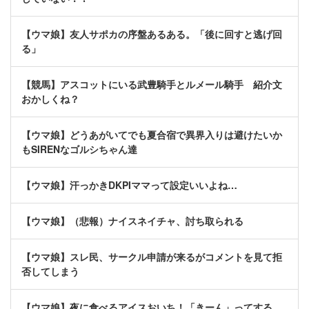
【ウマ娘】友人サポカの序盤あるある。「後に回すと逃げ回
る」
【競馬】アスコットにいる武豊騎手とルメール騎手 紹介文
おかしくね？
【ウマ娘】どうあがいてでも夏合宿で異界入りは避けたいか
もSIRENなゴルシちゃん達
【ウマ娘】汗っかきDKPIママって設定いいよね…
【ウマ娘】（悲報）ナイスネイチャ、討ち取られる
【ウマ娘】スレ民、サークル申請が来るがコメントを見て拒
否してしまう
【ウマ娘】夜に食べるアイスおいち！「きーん」ってする