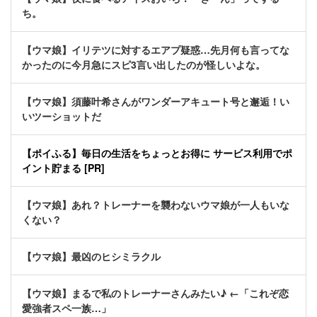
ち。
【ウマ娘】イリテツに対するエアプ疑惑…先月何も言ってな
かったのに今月急にスピ3言い出したのが怪しいよな。
【ウマ娘】須藤叶希さんがワンダーアキュート号と邂逅！い
いツーショットだ
【ポイふる】毎日の生活をちょっとお得に サービス利用でポ
イント貯まる [PR]
【ウマ娘】あれ？トレーナーを襲わないウマ娘が一人もいな
くない？
【ウマ娘】最凶のヒシミラクル
【ウマ娘】まるで私のトレーナーさんみたい♪ ←「これぞ恋
愛強者スペ一族…」