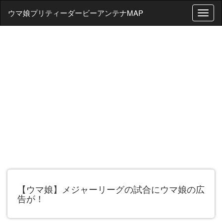
ウマ娘プリティーダービーアンテナMAP
T
o
g
g
l
e
n
a
v
i
g
a
t
i
o
n
【ウマ娘】メジャーリーグの試合にウマ娘の広
告が！