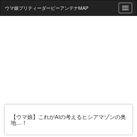
ウマ娘プリティーダービーアンテナMAP
T
o
g
g
l
e
n
a
v
i
g
a
t
i
o
n
【ウマ娘】これがAIの考えるヒシアマゾンの奥
地…！