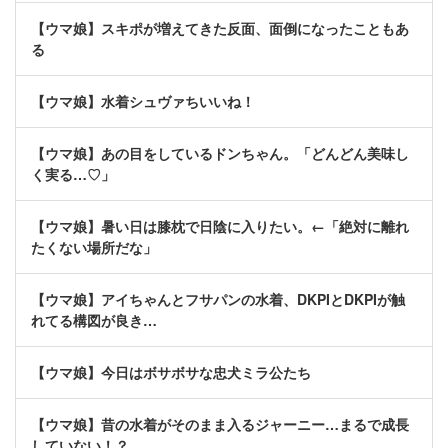
【ウマ娘】スキポが増えてきた反面、面倒になったこともあ
る
【ウマ娘】水着シュヴァちいいね！
【ウマ娘】あの目をしているドンちゃん。「どんどん美味し
く実る…♡」
【ウマ娘】暑い日は膝枕で日陰に入りたい。←「絶対に離れ
たくない場所だな」
【ウマ娘】アイちゃんとフサパンの水着、DKPIとDKPIが触
れてる構図が良き…
【ウマ娘】今日はボサボサな忠犬ミラ公たち
【ウマ娘】昔の水着がそのまま入るジャーニー…まるで成長
していない！？