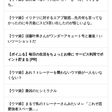
ち。
【ウマ娘】イリテツに対するエアプ疑惑…先月何も言ってな
かったのに今月急にスピ3言い出したのが怪しいよな。
【ウマ娘】須藤叶希さんがワンダーアキュート号と邂逅！い
いツーショットだ
【ポイふる】毎日の生活をちょっとお得に サービス利用でポ
イント貯まる [PR]
【ウマ娘】あれ？トレーナーを襲わないウマ娘が一人もいな
くない？
【ウマ娘】最凶のヒシミラクル
【ウマ娘】まるで私のトレーナーさんみたい♪ ←「これぞ恋
愛強者スペ一族…」