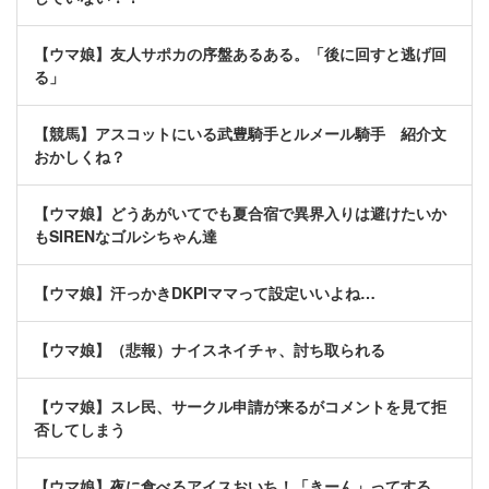
【ウマ娘】友人サポカの序盤あるある。「後に回すと逃げ回
る」
【競馬】アスコットにいる武豊騎手とルメール騎手 紹介文
おかしくね？
【ウマ娘】どうあがいてでも夏合宿で異界入りは避けたいか
もSIRENなゴルシちゃん達
【ウマ娘】汗っかきDKPIママって設定いいよね…
【ウマ娘】（悲報）ナイスネイチャ、討ち取られる
【ウマ娘】スレ民、サークル申請が来るがコメントを見て拒
否してしまう
【ウマ娘】夜に食べるアイスおいち！「きーん」ってする