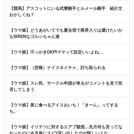
【競馬】アスコットにいる武豊騎手とルメール騎手 紹介文
おかしくね？
【ウマ娘】どうあがいてでも夏合宿で異界入りは避けたいか
もSIRENなゴルシちゃん達
【ウマ娘】汗っかきDKPIママって設定いいよね…
【ウマ娘】（悲報）ナイスネイチャ、討ち取られる
【ウマ娘】スレ民、サークル申請が来るがコメントを見て拒
否してしまう
【ウマ娘】夜に食べるアイスおいち！「きーん」ってする
ち。
【ウマ娘】イリテツに対するエアプ疑惑…先月何も言ってな
かったのに今月急にスピ3言い出したのが怪しいよな。