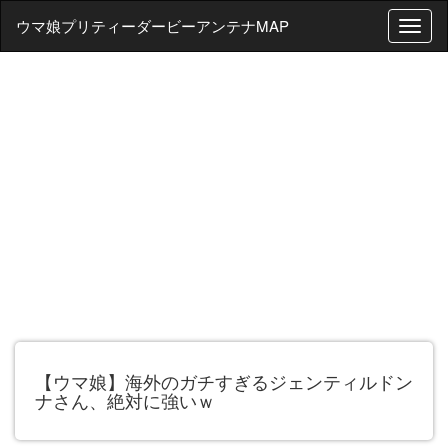
ウマ娘プリティーダービーアンテナMAP
T
o
g
g
l
e
n
a
v
i
g
a
t
i
o
n
【ウマ娘】海外のガチすぎるジェンティルドン
ナさん、絶対に強いｗ