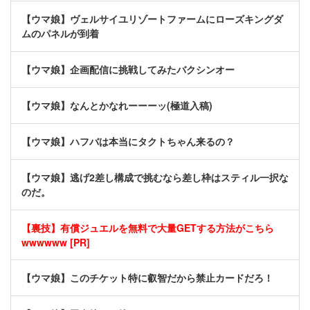
【ウマ娘】ヴェルサイユリゾートファームにローズキングダ
ムのパネルが到着
【ウマ娘】企画配信に挑戦してみたバクシンオー
【ウマ娘】なんとかなれーーーッ(極道入稿)
【ウマ娘】ハフバは本当にタクトちゃん来るの？
【ウマ娘】逃げ2差し構成で挑むなら差し枠はスティル一択な
のだ。
【裏技】有償ジュエルを無料で大量GETする方法がこちら
wwwwww [PR]
【ウマ娘】このチケット特に叡智だから禁止カードだろ！