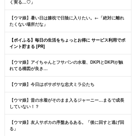
く実る…♡」
【ウマ娘】暑い日は膝枕で日陰に入りたい。←「絶対に離れ
たくない場所だな」
【ポイふる】毎日の生活をちょっとお得に サービス利用でポ
イント貯まる [PR]
【ウマ娘】アイちゃんとフサパンの水着、DKPIとDKPIが触
れてる構図が良き…
【ウマ娘】今日はボサボサな忠犬ミラ公たち
【ウマ娘】昔の水着がそのまま入るジャーニー…まるで成長
していない！？
【ウマ娘】友人サポカの序盤あるある。「後に回すと逃げ回
る」