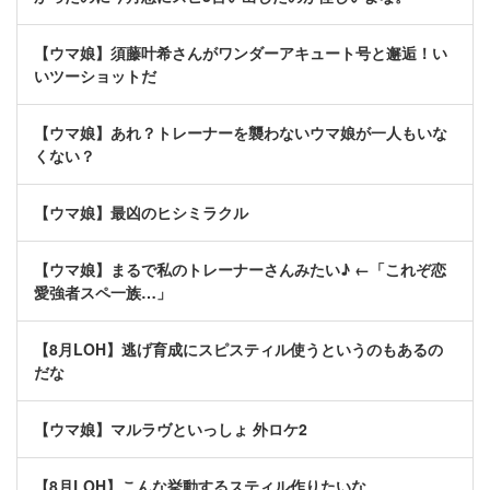
【ウマ娘】須藤叶希さんがワンダーアキュート号と邂逅！い
いツーショットだ
【ウマ娘】あれ？トレーナーを襲わないウマ娘が一人もいな
くない？
【ウマ娘】最凶のヒシミラクル
【ウマ娘】まるで私のトレーナーさんみたい♪ ←「これぞ恋
愛強者スペ一族…」
【8月LOH】逃げ育成にスピスティル使うというのもあるの
だな
【ウマ娘】マルラヴといっしょ 外ロケ2
【8月LOH】こんな挙動するスティル作りたいな