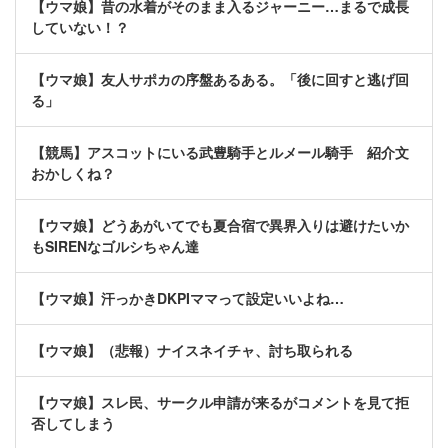
【ウマ娘】昔の水着がそのまま入るジャーニー…まるで成長
していない！？
【ウマ娘】友人サポカの序盤あるある。「後に回すと逃げ回
る」
【競馬】アスコットにいる武豊騎手とルメール騎手 紹介文
おかしくね？
【ウマ娘】どうあがいてでも夏合宿で異界入りは避けたいか
もSIRENなゴルシちゃん達
【ウマ娘】汗っかきDKPIママって設定いいよね…
【ウマ娘】（悲報）ナイスネイチャ、討ち取られる
【ウマ娘】スレ民、サークル申請が来るがコメントを見て拒
否してしまう