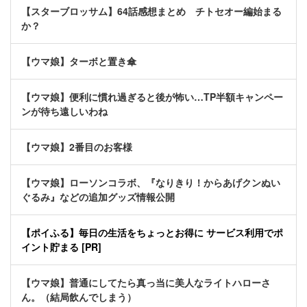
【スターブロッサム】64話感想まとめ チトセオー編始まる
か？
【ウマ娘】ターボと置き傘
【ウマ娘】便利に慣れ過ぎると後が怖い…TP半額キャンペー
ンが待ち遠しいわね
【ウマ娘】2番目のお客様
【ウマ娘】ローソンコラボ、『なりきり！からあげクンぬい
ぐるみ』などの追加グッズ情報公開
【ポイふる】毎日の生活をちょっとお得に サービス利用でポ
イント貯まる [PR]
【ウマ娘】普通にしてたら真っ当に美人なライトハローさ
ん。（結局飲んでしまう）