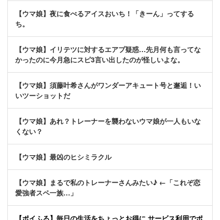
【ウマ娘】夜に食べるアイスおいち！「きーん」ってする
ち。
【ウマ娘】イリテツに対するエアプ疑惑…先月何も言ってな
かったのに今月急にスピ3言い出したのが怪しいよな。
【ウマ娘】須藤叶希さんがワンダーアキュート号と邂逅！い
いツーショットだ
【ウマ娘】あれ？トレーナーを襲わないウマ娘が一人もいな
くない？
【ウマ娘】最凶のヒシミラクル
【ウマ娘】まるで私のトレーナーさんみたい♪ ←「これぞ恋
愛強者スペ一族…」
【ポイふる】毎日の生活をちょっとお得に サービス利用でポ