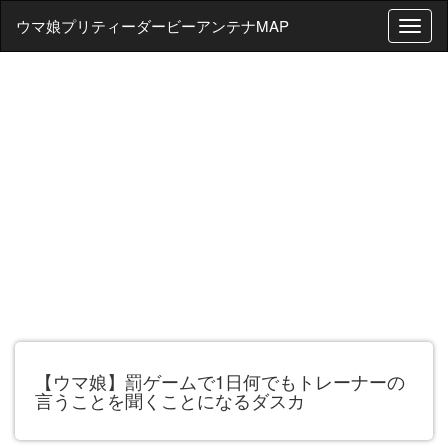
ウマ娘プリティーダービーアンテナMAP
T
o
g
g
l
e
n
a
v
i
g
a
t
i
o
n
【ウマ娘】罰ゲームで1日何でもトレーナーの
言うことを聞くことになるダスカ