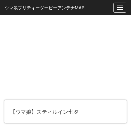
ウマ娘プリティーダービーアンテナMAP
T
o
g
g
l
e
n
a
v
i
g
a
t
i
o
n
【ウマ娘】スティルイン七夕