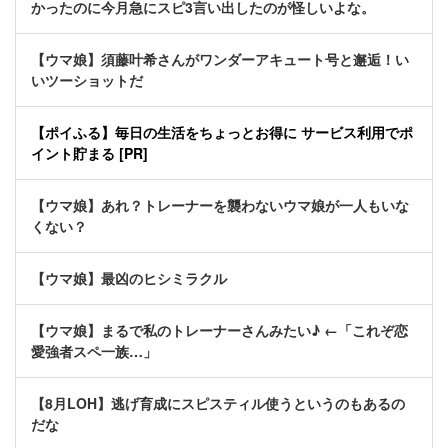
かったのに今月急にスピ3言い出したのが怪しいよな。
【ウマ娘】須藤叶希さんがワンダーアキュート号と邂逅！い
いツーショットだ
【ポイふる】毎日の生活をちょっとお得に サービス利用でポ
イント貯まる [PR]
【ウマ娘】あれ？トレーナーを襲わないウマ娘が一人もいな
くない？
【ウマ娘】最凶のヒシミラクル
【ウマ娘】まるで私のトレーナーさんみたい♪ ←「これぞ恋
愛強者スペ一族…」
【8月LOH】逃げ育成にスピスティル使うというのもあるの
だな