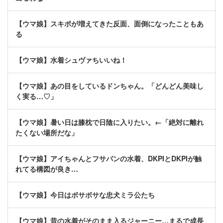
【ウマ娘】スキポが増えてきた反面、面倒になったこともあ
る
【ウマ娘】水着シュヴァちいいね！
【ウマ娘】あの目をしているドンちゃん。「どんどん美味し
く実る…♡」
【ウマ娘】暑い日は膝枕で日陰に入りたい。←「絶対に離れ
たくない場所だな」
【ウマ娘】アイちゃんとフサパンの水着、DKPIとDKPIが触
れてる構図が良き…
【ウマ娘】今日はボサボサな忠犬ミラ公たち
【ウマ娘】昔の水着がそのまま入るジャーニー…まるで成長