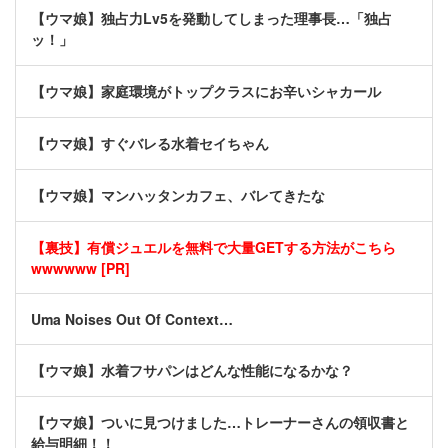
【ウマ娘】独占力Lv5を発動してしまった理事長…「独占
ッ！」
【ウマ娘】家庭環境がトップクラスにお辛いシャカール
【ウマ娘】すぐバレる水着セイちゃん
【ウマ娘】マンハッタンカフェ、バレてきたな
【裏技】有償ジュエルを無料で大量GETする方法がこちら
wwwwww [PR]
Uma Noises Out Of Context…
【ウマ娘】水着フサパンはどんな性能になるかな？
【ウマ娘】ついに見つけました…トレーナーさんの領収書と
給与明細！！