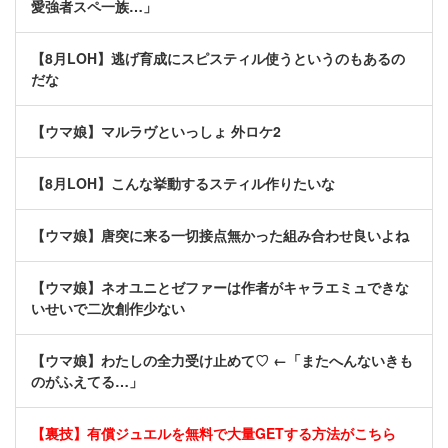
愛強者スペ一族…」
【8月LOH】逃げ育成にスピスティル使うというのもあるの
だな
【ウマ娘】マルラヴといっしょ 外ロケ2
【8月LOH】こんな挙動するスティル作りたいな
【ウマ娘】唐突に来る一切接点無かった組み合わせ良いよね
【ウマ娘】ネオユニとゼファーは作者がキャラエミュできな
いせいで二次創作少ない
【ウマ娘】わたしの全力受け止めて♡ ←「またへんないきも
のがふえてる…」
【裏技】有償ジュエルを無料で大量GETする方法がこちら