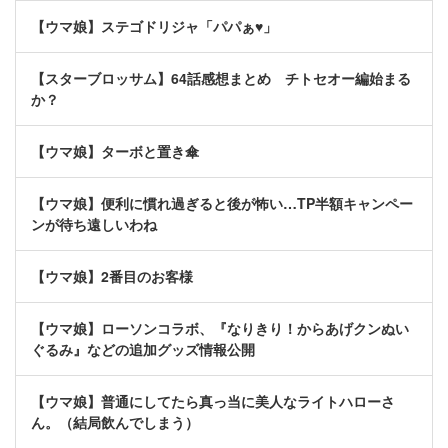
【ウマ娘】ステゴドリジャ「パパぁ♥」
【スターブロッサム】64話感想まとめ チトセオー編始まる
か？
【ウマ娘】ターボと置き傘
【ウマ娘】便利に慣れ過ぎると後が怖い…TP半額キャンペー
ンが待ち遠しいわね
【ウマ娘】2番目のお客様
【ウマ娘】ローソンコラボ、『なりきり！からあげクンぬい
ぐるみ』などの追加グッズ情報公開
【ウマ娘】普通にしてたら真っ当に美人なライトハローさ
ん。（結局飲んでしまう）