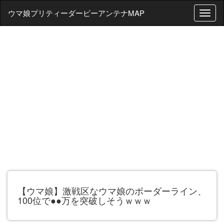
ウマ娘プリティーダービーアンテナMAP
T
o
g
g
l
e
n
a
v
i
g
a
t
i
o
n
【ウマ娘】激戦区なウマ娘のボーダーライン、
100位で●●万を突破しそうｗｗｗ