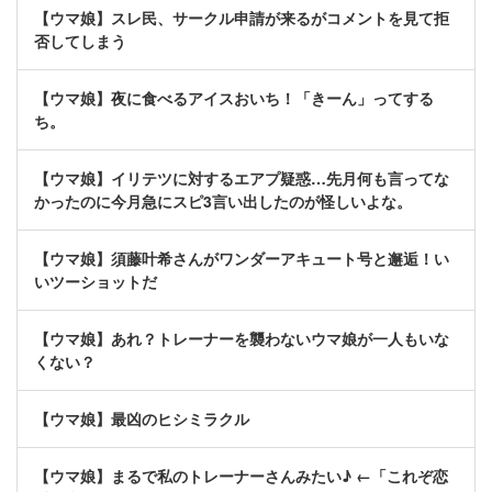
【ウマ娘】スレ民、サークル申請が来るがコメントを見て拒
否してしまう
【ウマ娘】夜に食べるアイスおいち！「きーん」ってする
ち。
【ウマ娘】イリテツに対するエアプ疑惑…先月何も言ってな
かったのに今月急にスピ3言い出したのが怪しいよな。
【ウマ娘】須藤叶希さんがワンダーアキュート号と邂逅！い
いツーショットだ
【ウマ娘】あれ？トレーナーを襲わないウマ娘が一人もいな
くない？
【ウマ娘】最凶のヒシミラクル
【ウマ娘】まるで私のトレーナーさんみたい♪ ←「これぞ恋