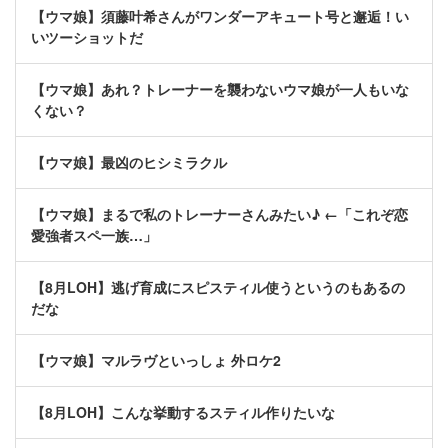
【ウマ娘】須藤叶希さんがワンダーアキュート号と邂逅！い
いツーショットだ
【ウマ娘】あれ？トレーナーを襲わないウマ娘が一人もいな
くない？
【ウマ娘】最凶のヒシミラクル
【ウマ娘】まるで私のトレーナーさんみたい♪ ←「これぞ恋
愛強者スペ一族…」
【8月LOH】逃げ育成にスピスティル使うというのもあるの
だな
【ウマ娘】マルラヴといっしょ 外ロケ2
【8月LOH】こんな挙動するスティル作りたいな