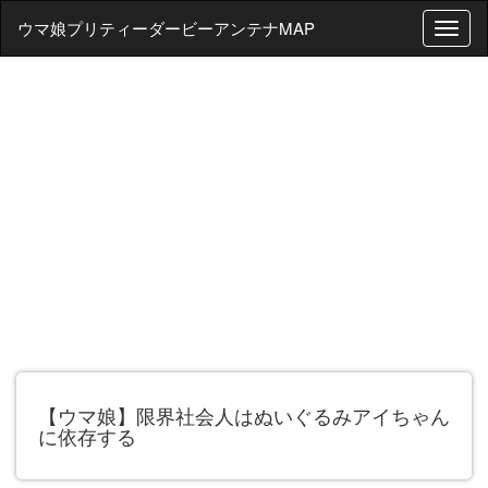
ウマ娘プリティーダービーアンテナMAP
T
o
g
g
l
e
n
a
v
i
g
a
t
i
o
n
【ウマ娘】限界社会人はぬいぐるみアイちゃん
に依存する