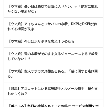
【ウマ娘】暑い日は膝枕で日陰に入りたい。←「絶対に離れ
たくない場所だな」
【ウマ娘】アイちゃんとフサパンの水着、DKPIとDKPIが触
れてる構図が良き…
【ウマ娘】今日はボサボサな忠犬ミラ公たち
【ウマ娘】昔の水着がそのまま入るジャーニー…まるで成長
していない！？
【ウマ娘】友人サポカの序盤あるある。「後に回すと逃げ回
る」
【競馬】アスコットにいる武豊騎手とルメール騎手 紹介文
おかしくね？
【ポイふる】毎日の生活をちょっとお得に サービス利用でポ