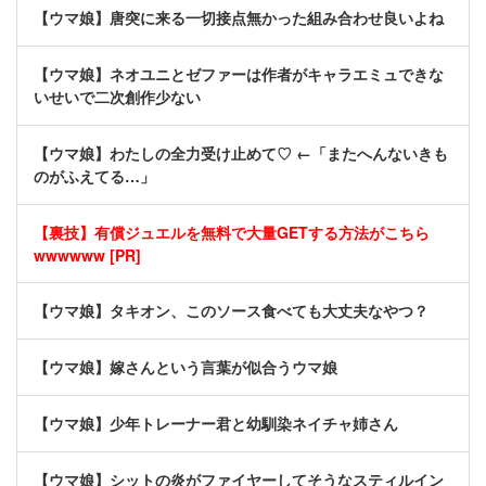
【ウマ娘】唐突に来る一切接点無かった組み合わせ良いよね
【ウマ娘】ネオユニとゼファーは作者がキャラエミュできな
いせいで二次創作少ない
【ウマ娘】わたしの全力受け止めて♡ ←「またへんないきも
のがふえてる…」
【裏技】有償ジュエルを無料で大量GETする方法がこちら
wwwwww [PR]
【ウマ娘】タキオン、このソース食べても大丈夫なやつ？
【ウマ娘】嫁さんという言葉が似合うウマ娘
【ウマ娘】少年トレーナー君と幼馴染ネイチャ姉さん
【ウマ娘】シットの炎がファイヤーしてそうなスティルイン