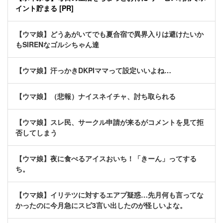
イント貯まる [PR]
【ウマ娘】どうあがいてでも夏合宿で異界入りは避けたいか
もSIRENなゴルシちゃん達
【ウマ娘】汗っかきDKPIママって設定いいよね…
【ウマ娘】（悲報）ナイスネイチャ、討ち取られる
【ウマ娘】スレ民、サークル申請が来るがコメントを見て拒
否してしまう
【ウマ娘】夜に食べるアイスおいち！「きーん」ってする
ち。
【ウマ娘】イリテツに対するエアプ疑惑…先月何も言ってな
かったのに今月急にスピ3言い出したのが怪しいよな。