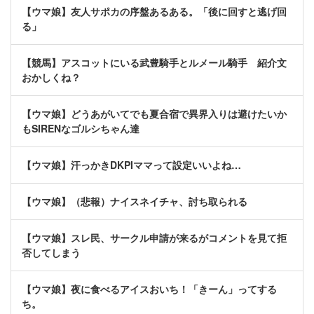
【ウマ娘】友人サポカの序盤あるある。「後に回すと逃げ回
る」
【競馬】アスコットにいる武豊騎手とルメール騎手 紹介文
おかしくね？
【ウマ娘】どうあがいてでも夏合宿で異界入りは避けたいか
もSIRENなゴルシちゃん達
【ウマ娘】汗っかきDKPIママって設定いいよね…
【ウマ娘】（悲報）ナイスネイチャ、討ち取られる
【ウマ娘】スレ民、サークル申請が来るがコメントを見て拒
否してしまう
【ウマ娘】夜に食べるアイスおいち！「きーん」ってする
ち。