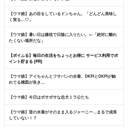
【ウマ娘】あの目をしているドンちゃん。「どんどん美味し
く実る…♡」
【ウマ娘】暑い日は膝枕で日陰に入りたい。←「絶対に離れ
たくない場所だな」
【ポイふる】毎日の生活をちょっとお得に サービス利用でポ
イント貯まる [PR]
【ウマ娘】アイちゃんとフサパンの水着、DKPIとDKPIが触
れてる構図が良き…
【ウマ娘】今日はボサボサな忠犬ミラ公たち
【ウマ娘】昔の水着がそのまま入るジャーニー…まるで成長
していない！？