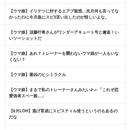
【ウマ娘】イリテツに対するエアプ疑惑…先月何も言ってな
かったのに今月急にスピ3言い出したのが怪しいよな。
【ウマ娘】須藤叶希さんがワンダーアキュート号と邂逅！い
いツーショットだ
【ウマ娘】あれ？トレーナーを襲わないウマ娘が一人もいな
くない？
【ウマ娘】最凶のヒシミラクル
【ウマ娘】まるで私のトレーナーさんみたい♪ ←「これぞ恋
愛強者スペ一族…」
【8月LOH】逃げ育成にスピスティル使うというのもあるの
だな