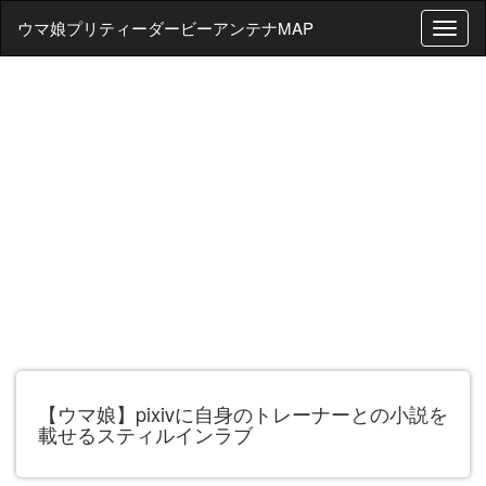
ウマ娘プリティーダービーアンテナMAP
T
o
g
g
l
e
n
a
v
i
g
a
t
i
o
n
【ウマ娘】pixivに自身のトレーナーとの小説を
載せるスティルインラブ