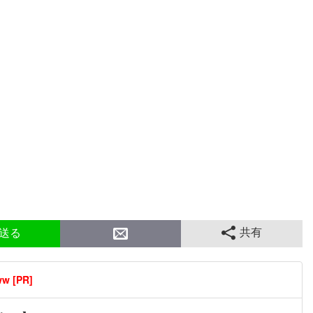
共有
送る
[PR]