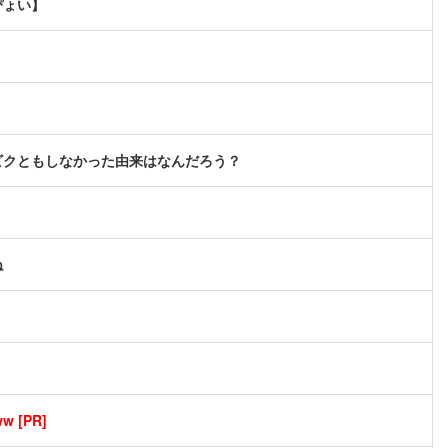
ぴょい】
ビクともしなかった由来はなんだろう？
ね
[PR]