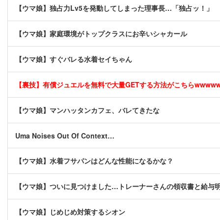
【ウマ娘】独占力Lv5を発動してしまった理事長…「独占ッ！」
【ウマ娘】家庭環境がトップクラスにお辛いシャカール
【ウマ娘】すぐバレる水着セイちゃん
【裏技】有償ジュエルを無料で大量GETする方法がこちらwwwwww 
【ウマ娘】マンハッタンカフェ、バレてきたな
Uma Noises Out Of Context…
【ウマ娘】水着フサパンはどんな性能になるかな？
【ウマ娘】ついに見つけました…トレーナーさんの領収書と給与
【ウマ娘】じめじめ対策するシオン