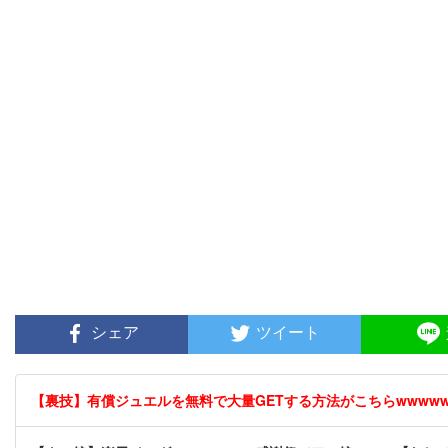
シェア
ツイート
【裏技】有償ジュエルを無料で大量GETする方法がこちらwwwwww 