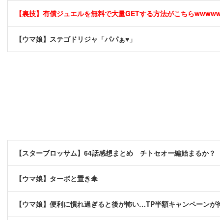
【裏技】有償ジュエルを無料で大量GETする方法がこちらwwwwww 
【ウマ娘】ステゴドリジャ「パパぁ♥」
【スターブロッサム】64話感想まとめ チトセオー編始まるか？
【ウマ娘】ターボと置き傘
【ウマ娘】便利に慣れ過ぎると後が怖い…TP半額キャンペーンが