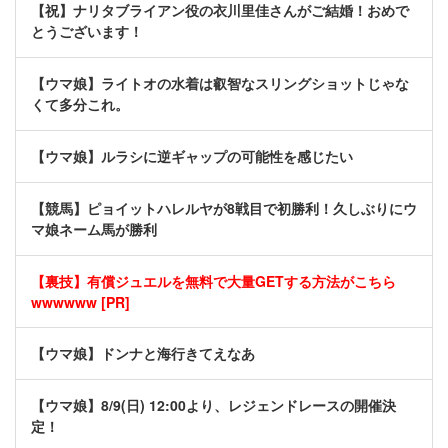
【祝】ナリタブライアン役の衣川里佳さんがご結婚！おめで
とうございます！
【ウマ娘】ライトオの水着は叡智なスリングショットじゃな
くて多分これ。
【ウマ娘】ルラシに逆ギャップの可能性を感じたい
【競馬】ピョイットハレルヤが8戦目で初勝利！久しぶりにウ
マ娘ネーム馬が勝利
【裏技】有償ジュエルを無料で大量GETする方法がこちら
wwwwww [PR]
【ウマ娘】ドンナと海行きてえなあ
【ウマ娘】8/9(日) 12:00より、レジェンドレースの開催決
定！