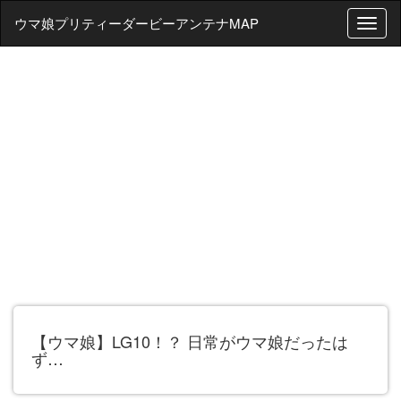
ウマ娘プリティーダービーアンテナMAP
T
o
g
g
l
e
n
a
v
i
g
a
t
i
o
n
【ウマ娘】LG10！？ 日常がウマ娘だったは
ず…