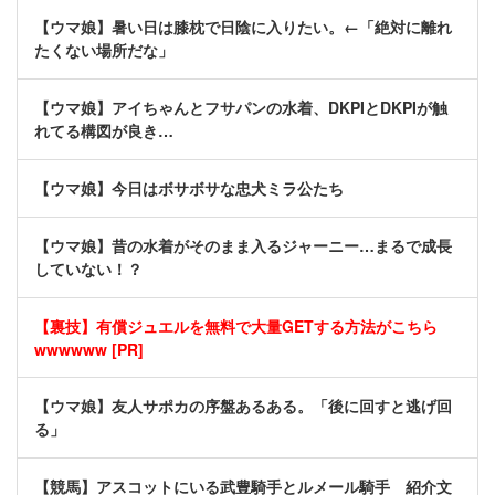
【ウマ娘】暑い日は膝枕で日陰に入りたい。←「絶対に離れ
たくない場所だな」
【ウマ娘】アイちゃんとフサパンの水着、DKPIとDKPIが触
れてる構図が良き…
【ウマ娘】今日はボサボサな忠犬ミラ公たち
【ウマ娘】昔の水着がそのまま入るジャーニー…まるで成長
していない！？
【裏技】有償ジュエルを無料で大量GETする方法がこちら
wwwwww [PR]
【ウマ娘】友人サポカの序盤あるある。「後に回すと逃げ回
る」
【競馬】アスコットにいる武豊騎手とルメール騎手 紹介文