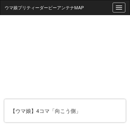
ウマ娘プリティーダービーアンテナMAP
T
o
g
g
l
e
n
a
v
i
g
a
t
i
o
n
【ウマ娘】4コマ「向こう側」