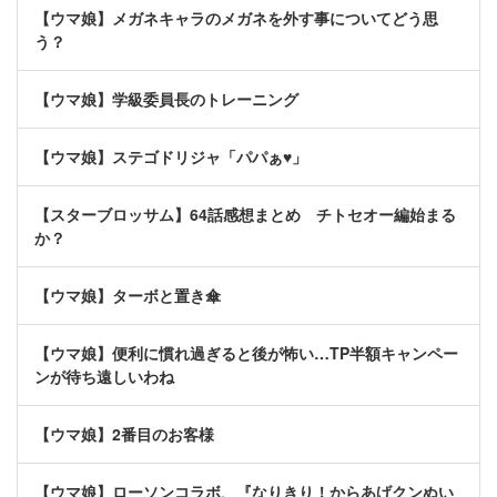
【ウマ娘】メガネキャラのメガネを外す事についてどう思
う？
【ウマ娘】学級委員長のトレーニング
【ウマ娘】ステゴドリジャ「パパぁ♥」
【スターブロッサム】64話感想まとめ チトセオー編始まる
か？
【ウマ娘】ターボと置き傘
【ウマ娘】便利に慣れ過ぎると後が怖い…TP半額キャンペー
ンが待ち遠しいわね
【ウマ娘】2番目のお客様
【ウマ娘】ローソンコラボ、『なりきり！からあげクンぬい